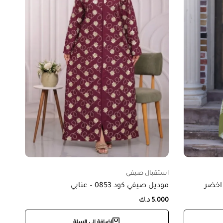
استقبال صيفي
موديل صيفي كود 0853 – عنابي
5.000
د.ك
إضافة إلى السلة