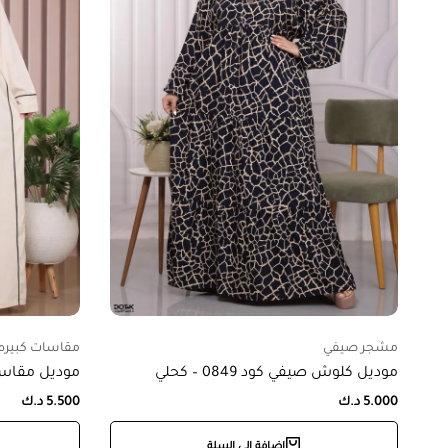
مشجر صيفي
مقاسات كبيره
موديل كلوش صيفي كود 0849 – كحلي
موديل مقاس خاص كو
5.000
د.ك
5.500
د.ك
إضافة إلى السلة