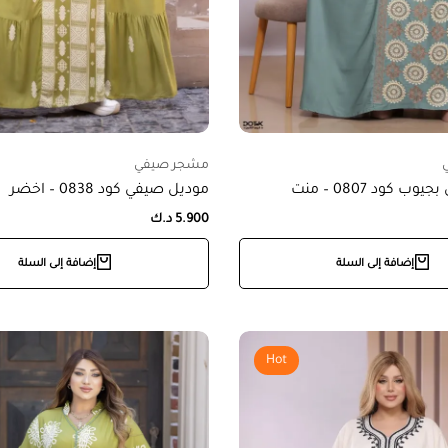
مشجر صيفي
 كود 0807 – منت
موديل صيفي كود 0838 – اخضر
5.900
د.ك
إضافة إلى السلة
إضافة إلى السلة
Hot