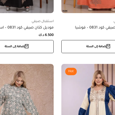
استقبال صيفي
د 0831 – فوشيا
موديل كتان صيفي كود 0831 – اسود
6.500
د.ك
إضافة إلى السلة
إضافة إلى السلة
Hot