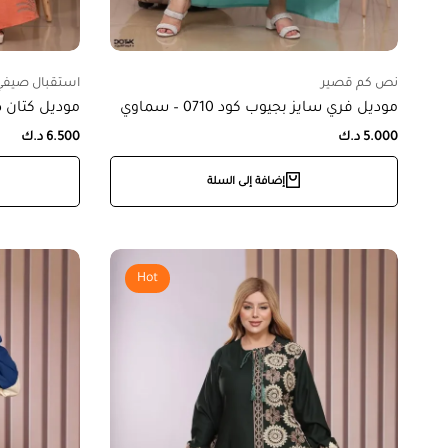
نص كم قصير
استقبال صيفي
موديل فري سايز بجيوب كود 0710 – سماوي
موديل كتان صيفي كو
5.000
د.ك
6.500
د.ك
إضافة إلى السلة
Hot