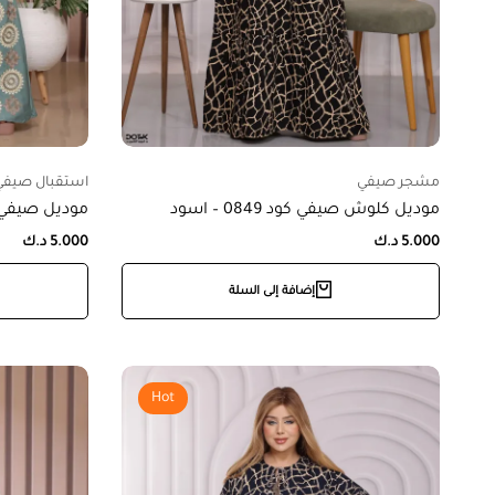
مشجر صيفي
استقبال صيفي
موديل كلوش صيفي كود 0849 – اسود
موديل صيفي بجيوب
5.000
د.ك
5.000
د.ك
إضافة إلى السلة
Hot