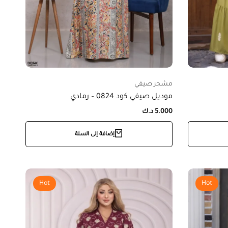
مشجر صيفي
موديل صيفي كود 0824 – رمادي
5.000
د.ك
إضافة إلى السلة
Hot
Hot