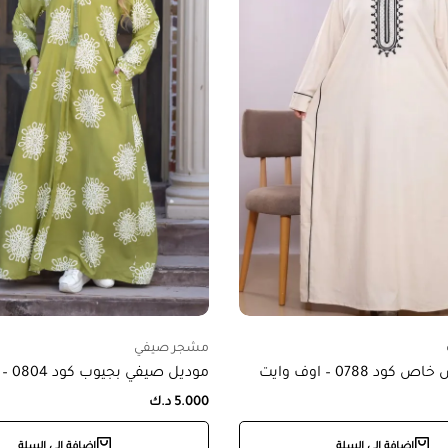
مشجر صيفي
د 0788 – اوف وايت
موديل صيفي بجيوب كود 0804 – اخضر
5.000
د.ك
إضافة إلى السلة
إضافة إلى السلة