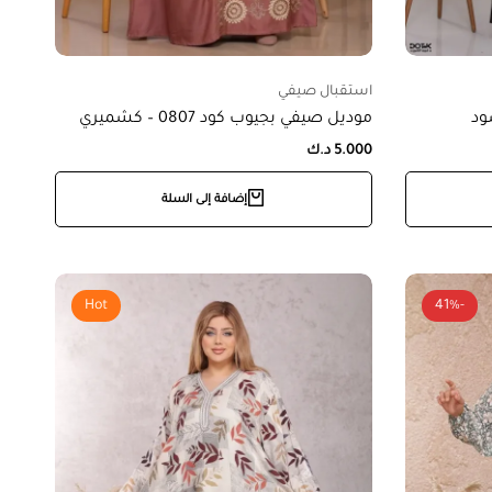
استقبال صيفي
موديل صيفي بجيوب كود 0807 – كشميري
5.000
د.ك
إضافة إلى السلة
Hot
-41%