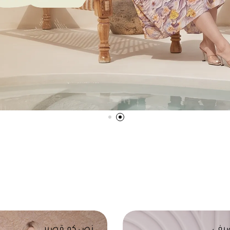
يفي
نص كم قصير