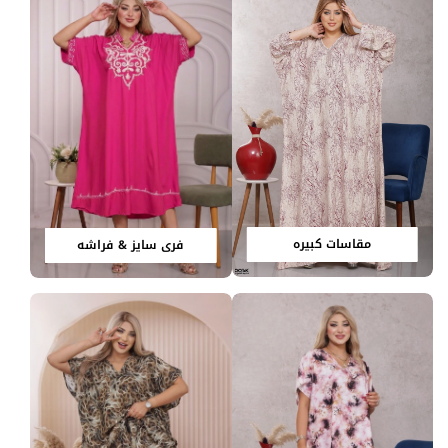
مقاسات كبيره
فري سايز & فراشه