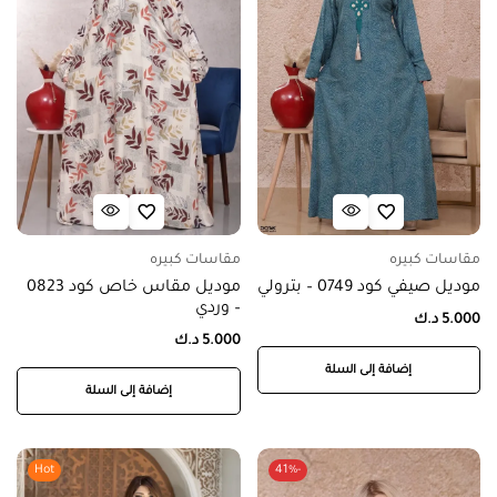
مقاسات كبيره
مقاسات كبيره
موديل صيفي كود 0749 – بترولي
موديل مقاس خاص كود 0823
– وردي
5.000
د.ك
5.000
د.ك
إضافة إلى السلة
إضافة إلى السلة
Hot
-41%