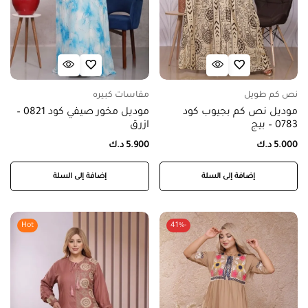
نص كم طويل
مقاسات كبيره
موديل نص كم بجيوب كود
موديل مخور صيفي كود 0821 –
0783 – بيج
ازرق
5.000
د.ك
5.900
د.ك
إضافة إلى السلة
إضافة إلى السلة
Hot
-41%