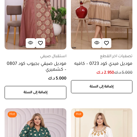
تصفيات اخر القطع
استقبال صيفي
موديل ميدي كود 0723 – كافيه
موديل صيفي بجيوب كود 0807
– كشميري
5.000
د.ك
2.950
د.ك
5.000
د.ك
إضافة إلى السلة
إضافة إلى السلة
Hot
Hot