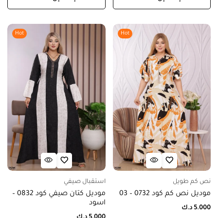
Hot
Hot
نص كم طويل
استقبال صيفي
موديل نص كم كود 0732 – 03
موديل كتان صيفي كود 0832 –
اسود
5.000
د.ك
5.000
د.ك