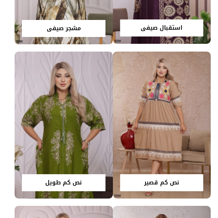
استقبال صيفي
مشجر صيفي
نص كم قصير
نص كم طويل