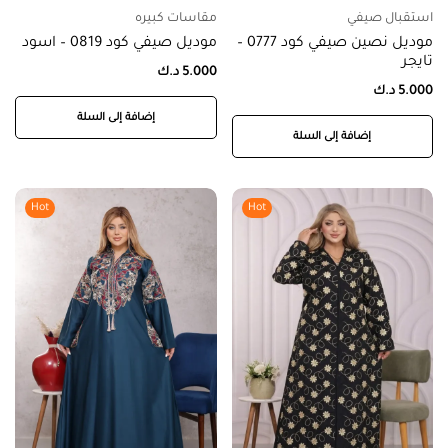
استقبال صيفي
مقاسات كبيره
موديل نصين صيفي كود 0777 –
موديل صيفي كود 0819 – اسود
تايجر
5.000
د.ك
5.000
د.ك
إضافة إلى السلة
إضافة إلى السلة
Hot
Hot