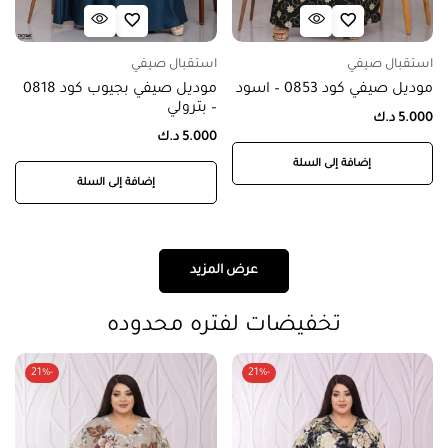
استقبال صيفي
استقبال صيفي
موديل صيفي كود 0853 – اسود
موديل صيفي بجيوب كود 0818
– بترولي
5.000
د.ك
5.000
د.ك
إضافة إلى السلة
إضافة إلى السلة
عرض المزيد
تخفيضات لفتره محدوده
-21%
-21%