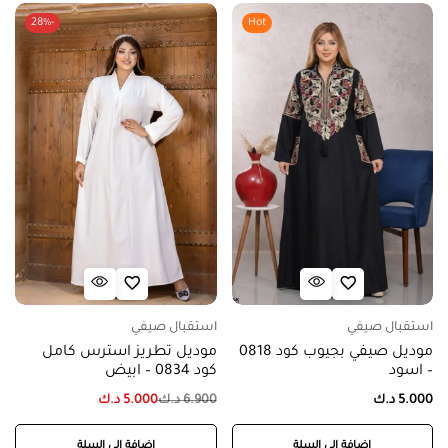
-28%
Hot
استقبال صيفي
استقبال صيفي
موديل صيفي بجيوب كود 0818
موديل تطريز استرس كامل
– اسود
كود 0834 – ابيض
5.000
د.ك
6.900
د.ك
5.000
د.ك
إضافة إلى السلة
إضافة إلى السلة