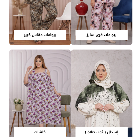
بيجامات فري سايز
بيجامات مقاس كبير
إسدال ( ثوب صلاة )
كاشات