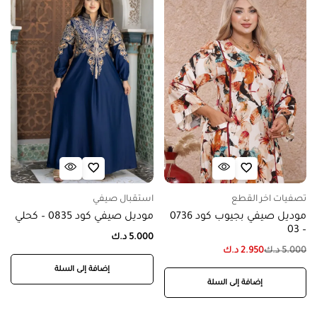
تصفيات اخر القطع
استقبال صيفي
موديل صيفي بجيوب كود 0736
موديل صيفي كود 0835 – كحلي
– 03
5.000
د.ك
5.000
د.ك
2.950
د.ك
إضافة إلى السلة
إضافة إلى السلة