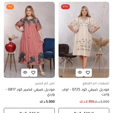
Hot
-41%
تصفيات اخر القطع
نص كم قصير
موديل صيفي كود 0725 – اوف
موديل صيفي قصير كود 0817 –
وايت
وردي
5.000
د.ك
2.950
د.ك
5.000
د.ك