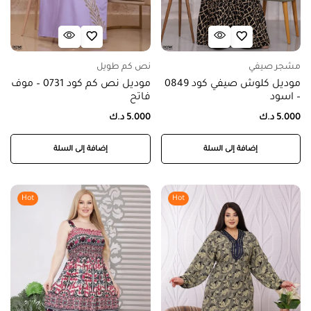
مشجر صيفي
نص كم طويل
موديل كلوش صيفي كود 0849
موديل نص كم كود 0731 – موف
– اسود
فاتح
5.000
د.ك
5.000
د.ك
إضافة إلى السلة
إضافة إلى السلة
Hot
Hot