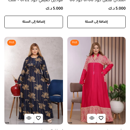
اسدال قطن كود 0700 كود 06
موديل صيفي كود 0722 – منت
5.000
د.ك
5.000
د.ك
إضافة إلى السلة
إضافة إلى السلة
Hot
Hot