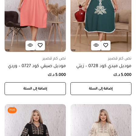
نص كم قصير
نص كم قصير
موديل ميدي كود 0728 – زيتي
موديل صيفي كود 0727 – وردي
5.000
د.ك
5.000
د.ك
إضافة إلى السلة
إضافة إلى السلة
Hot