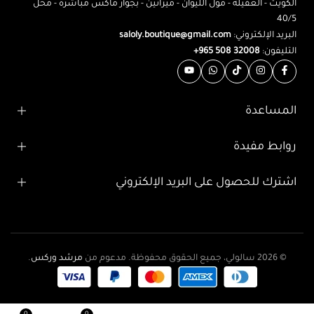
نص كم قصير
تصفيات اخر القطع
موديل ميدي كود 0724 – ابيض
موديل ميدي كود 0723 – كافيه
5.000
د.ك
5.000
د.ك
2.950
د.ك
إضافة إلى السلة
إضافة إلى السلة
-41%