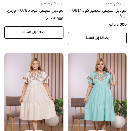
نص كم قصير
نص كم قصير
موديل صيفي قصير كود 0817 –
موديل صيفي كود 0786 – وردي
ازرق
5.000
د.ك
5.000
د.ك
إضافة إلى السلة
إضافة إلى السلة