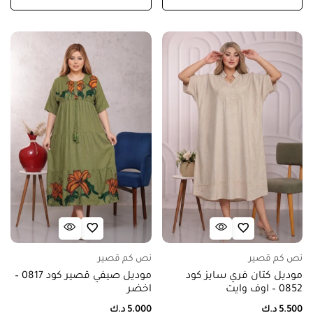
نص كم قصير
نص كم قصير
موديل كتان فري سايز كود
موديل صيفي قصير كود 0817 –
0852 – اوف وايت
اخضر
5.500
د.ك
5.000
د.ك