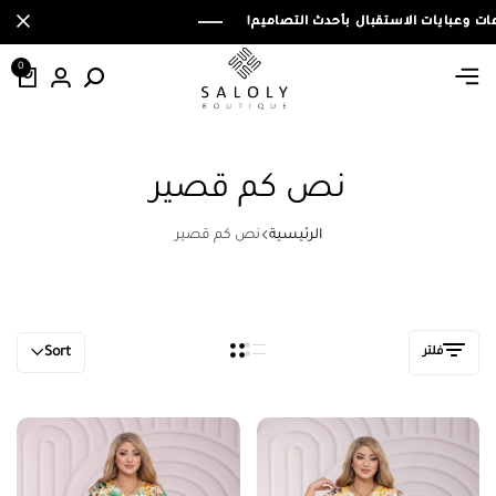
0
نص كم قصير
الرئيسية
نص كم قصير
فلتر
Sort