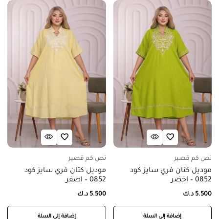
نص كم قصير
نص كم قصير
موديل كتان فري سايز كود
موديل كتان فري سايز كود
0852 – اخضر
0852 – اصفر
5.500
د.ك
5.500
د.ك
إضافة إلى السلة
إضافة إلى السلة