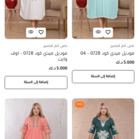
نص كم قصير
نص كم قصير
موديل ميدي كود 0728 – 04
موديل ميدي كود 0728 – اوف
وايت
5.000
د.ك
5.000
د.ك
إضافة إلى السلة
إضافة إلى السلة
Hot