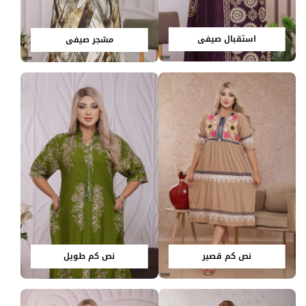
استقبال صيفي
مشجر صيفي
نص كم قصير
نص كم طويل