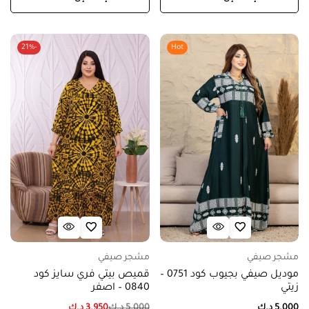
-21%
Hot
مشجر صيفي
مشجر صيفي
موديل صيفي بجيوب كود 0751 –
قميص بيتي فري سايز كود
زيتي
0840 – اصفر
5.000
د.ك
5.000
د.ك
3.950
د.ك