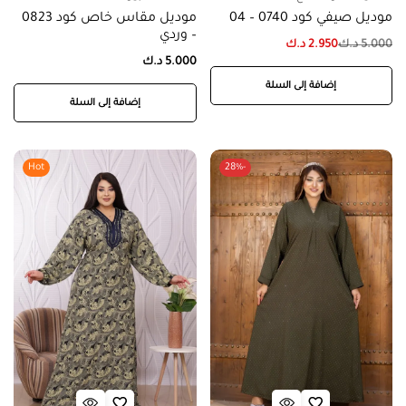
موديل صيفي كود 0740 – 04
موديل مقاس خاص كود 0823
– وردي
5.000
د.ك
2.950
د.ك
5.000
د.ك
إضافة إلى السلة
إضافة إلى السلة
Hot
-28%