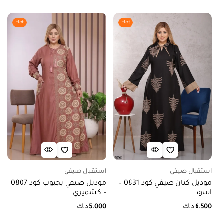
Hot
Hot
استقبال صيفي
استقبال صيفي
موديل كتان صيفي كود 0831 –
موديل صيفي بجيوب كود 0807
اسود
– كشميري
6.500
د.ك
5.000
د.ك