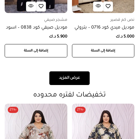
نص كم قصير
مشجر صيفي
موديل ميدي كود 0716 – بترولي
موديل صيفي كود 0838 – اسود
5.000
د.ك
5.900
د.ك
إضافة إلى السلة
إضافة إلى السلة
عرض المزيد
تخفيضات لفتره محدوده
-21%
-21%