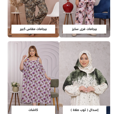
بيجامات فري سايز
بيجامات مقاس كبير
إسدال ( ثوب صلاة )
كاشات