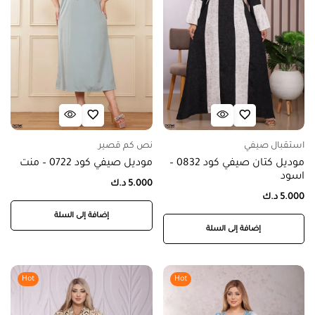
استقبال صيفي
نص كم قصير
موديل كتان صيفي كود 0832 –
موديل صيفي كود 0722 – منت
اسود
5.000
د.ك
5.000
د.ك
إضافة إلى السلة
إضافة إلى السلة
Hot
Hot