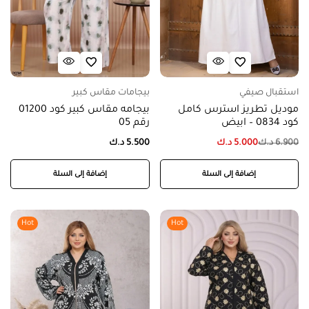
استقبال صيفي
بيجامات مقاس كبير
موديل تطريز استرس كامل
بيجامه مقاس كبير كود 01200
كود 0834 – ابيض
رقم 05
6.900
د.ك
5.000
د.ك
5.500
د.ك
إضافة إلى السلة
إضافة إلى السلة
Hot
Hot