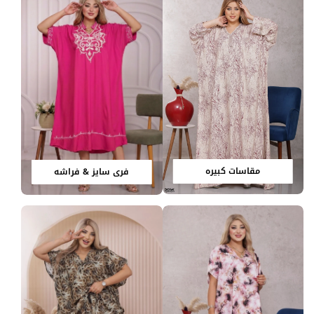
مقاسات كبيره
فري سايز & فراشه