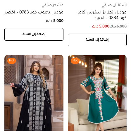
استقبال صيفي
مشجر صيفي
موديل تطريز استرس كامل
موديل بجيوب كود 0783 – اخضر
كود 0834 – اسود
5.000
د.ك
6.900
د.ك
5.000
د.ك
إضافة إلى السلة
إضافة إلى السلة
Hot
Hot