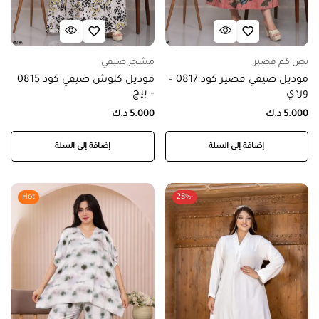
نص كم قصير
مشجر صيفي
موديل صيفي قصير كود 0817 –
موديل كلوش صيفي كود 0815
وردي
– بيج
5.000
د.ك
5.000
د.ك
إضافة إلى السلة
إضافة إلى السلة
Hot
-28%