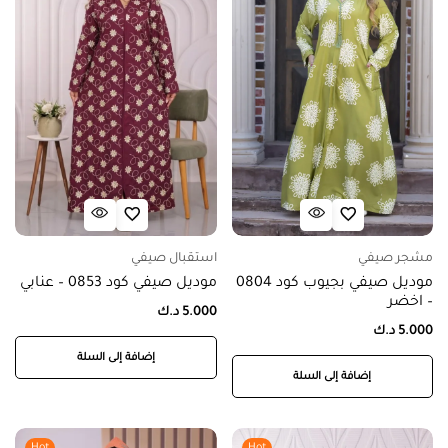
مشجر صيفي
استقبال صيفي
موديل صيفي بجيوب كود 0804
موديل صيفي كود 0853 – عنابي
– اخضر
5.000
د.ك
5.000
د.ك
إضافة إلى السلة
إضافة إلى السلة
Hot
Hot