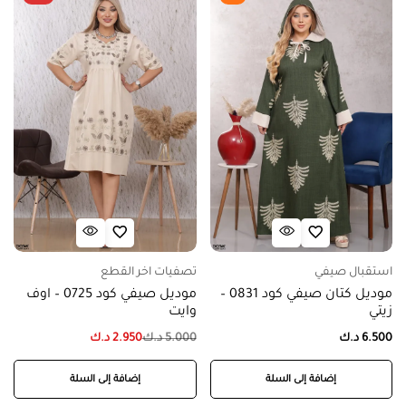
استقبال صيفي
تصفيات اخر القطع
موديل كتان صيفي كود 0831 –
موديل صيفي كود 0725 – اوف
زيتي
وايت
6.500
د.ك
5.000
د.ك
2.950
د.ك
إضافة إلى السلة
إضافة إلى السلة