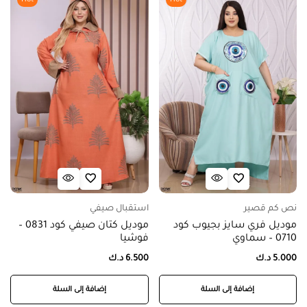
نص كم قصير
استقبال صيفي
موديل فري سايز بجيوب كود
موديل كتان صيفي كود 0831 –
0710 – سماوي
فوشيا
5.000
د.ك
6.500
د.ك
إضافة إلى السلة
إضافة إلى السلة