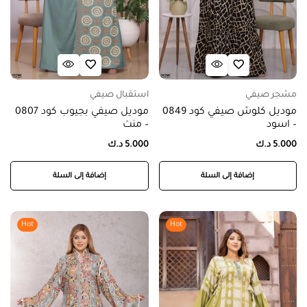
مشجر صيفي
استقبال صيفي
موديل كلوش صيفي كود 0849
موديل صيفي بجيوب كود 0807
– اسود
– منت
5.000
د.ك
5.000
د.ك
إضافة إلى السلة
إضافة إلى السلة
Hot
Hot