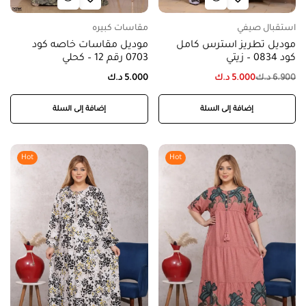
استقبال صيفي
مقاسات كبيره
موديل تطريز استرس كامل
موديل مقاسات خاصه كود
كود 0834 – زيتي
0703 رقم 12 – كحلي
6.900
د.ك
5.000
د.ك
5.000
د.ك
إضافة إلى السلة
إضافة إلى السلة
Hot
Hot