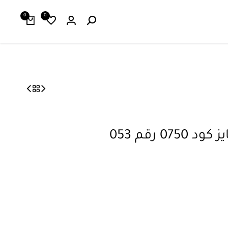
0
0
0 رقم 053