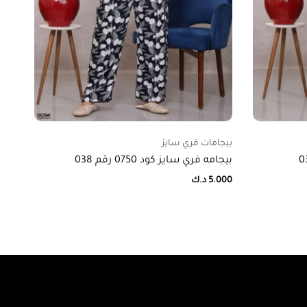
بيجامات فري سايز
بيجا
بيجامه فري سايز كود 0750 رقم 038
بيجام
5.000
د.ك
000