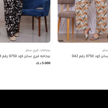
ايز
بيجامات فري سايز
 0750 رقم 042
بيجامه فري سايز كود 0750 رقم 03
5.000
د.ك