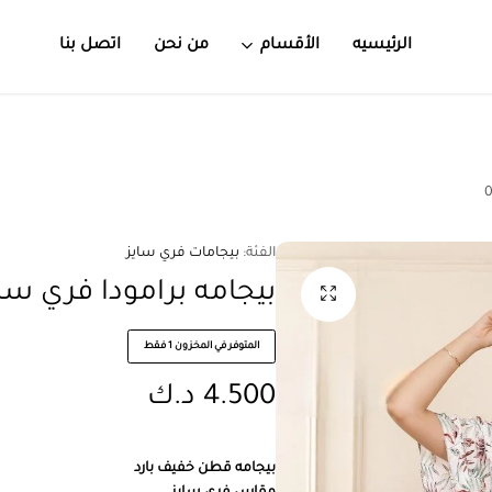
الرئيسيه
الأقسام
من نحن
اتصل بنا
الفئة:
بيجامات فري سايز
بيجامه برامودا فري سايز كود 750
المتوفر في المخزون 1 فقط
4.500
د.ك
بيجامه قطن خفيف بارد