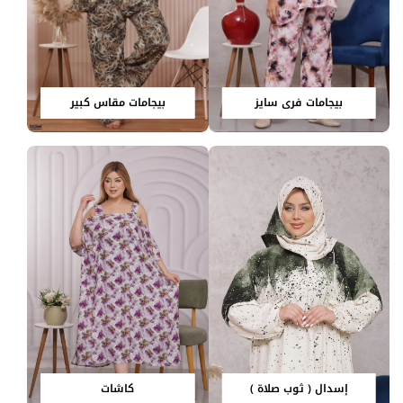
بيجامات فري سايز
بيجامات مقاس كبير
إسدال ( ثوب صلاة )
كاشات