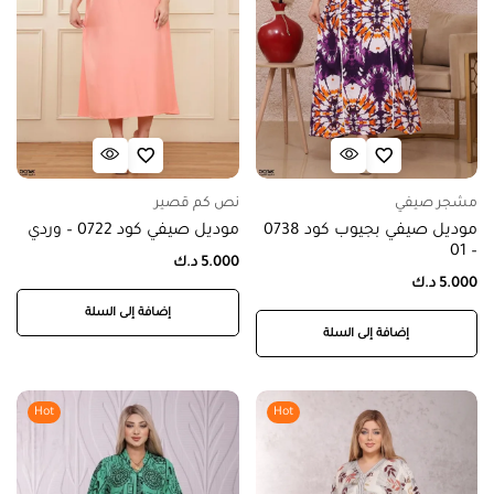
مشجر صيفي
نص كم قصير
موديل صيفي بجيوب كود 0738
موديل صيفي كود 0722 – وردي
– 01
5.000
د.ك
5.000
د.ك
إضافة إلى السلة
إضافة إلى السلة
Hot
Hot