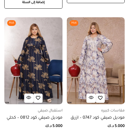
إضافة إلى السلة
Hot
Hot
مقاسات كبيره
استقبال صيفي
موديل صيفي كود 0747 – ازرق
موديل صيفي كود 0812 – كحلي
5.000
د.ك
5.000
د.ك