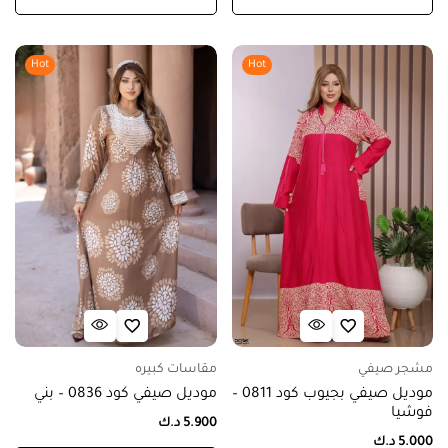
Hot
Hot
مشجر صيفي
مقاسات كبيره
موديل صيفي بجيوب كود 0811 –
موديل صيفي كود 0836 – بني
فوشيا
5.900
د.ك
5.000
د.ك