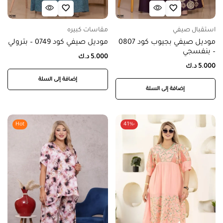
استقبال صيفي
مقاسات كبيره
موديل صيفي بجيوب كود 0807
موديل صيفي كود 0749 – بترولي
– بنفسجي
5.000
د.ك
5.000
د.ك
إضافة إلى السلة
إضافة إلى السلة
Hot
-41%