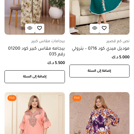
نص كم قصير
بيجامات مقاس كبير
موديل ميدي كود 0716 – بترولي
بيجامه مقاس كبير كود 01200
رقم 035
5.000
د.ك
5.500
د.ك
إضافة إلى السلة
إضافة إلى السلة
Hot
Hot