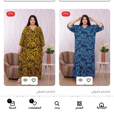
-21%
-21%
مشجر صيفي
مشجر صيفي
قميص بيتي فري سايز كود
قميص بيتي فري سايز كود
0
0
0840 – ازرق
0840 – اصفر
الرئيسية
المتجر
بحث
المفضلات
السلة
5.000
د.ك
3.950
د.ك
5.000
د.ك
3.950
د.ك