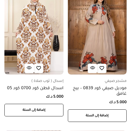
مشجر صيفي
إسدال ( ثوب صلاة )
موديل صيفي كود 0839 – بيج
اسدال قطن كود 0700 كود 05
غامق
5.000
د.ك
5.000
د.ك
إضافة إلى السلة
إضافة إلى السلة