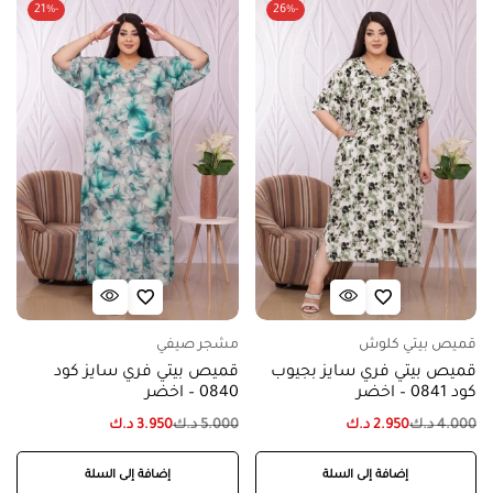
-21%
-26%
قميص بيتي كلوش
مشجر صيفي
قميص بيتي فري سايز بجيوب
قميص بيتي فري سايز كود
كود 0841 – اخضر
0840 – اخضر
4.000
د.ك
2.950
د.ك
5.000
د.ك
3.950
د.ك
إضافة إلى السلة
إضافة إلى السلة