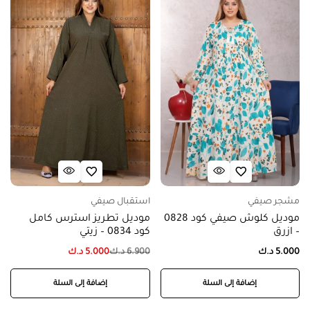
مشجر صيفي
استقبال صيفي
موديل كلوش صيفي كود 0828
موديل تطريز استرس كامل
– ازرق
كود 0834 – زيتي
5.000
د.ك
6.900
د.ك
5.000
د.ك
إضافة إلى السلة
إضافة إلى السلة