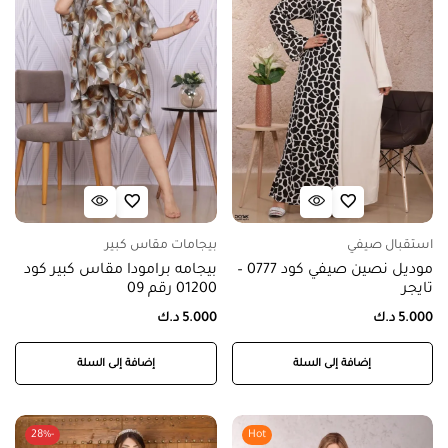
استقبال صيفي
بيجامات مقاس كبير
موديل نصين صيفي كود 0777 –
بيجامه برامودا مقاس كبير كود
تايجر
01200 رقم 09
5.000
د.ك
5.000
د.ك
إضافة إلى السلة
إضافة إلى السلة
-28%
Hot