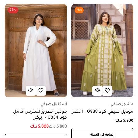
-28%
Hot
مشجر صيفي
استقبال صيفي
موديل صيفي كود 0838 – اخضر
موديل تطريز استرس كامل
كود 0834 – ابيض
5.900
د.ك
6.900
د.ك
5.000
د.ك
إضافة إلى السلة