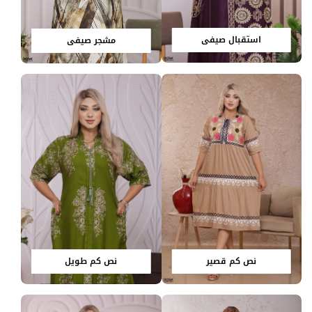
استقبال صيفي
مشجر صيفي
نص كم قصير
نص كم طويل