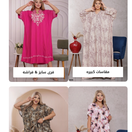
مقاسات كبيره
فري سايز & فراشه