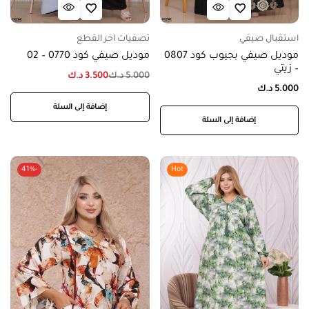
استقبال صيفي
تصفيات اخر القطع
موديل صيفي بجيوب كود 0807
موديل صيفي كود 0770 – 02
– زيتي
5.000
د.ك
3.500
د.ك
5.000
د.ك
إضافة إلى السلة
إضافة إلى السلة
-41%
Hot