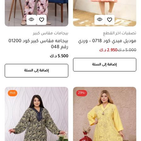
تصفيات اخر القطع
بيجامات مقاس كبير
موديل ميدي كود 0718 – وردي
بيجامه مقاس كبير كود 01200
رقم 048
5.000
د.ك
2.950
د.ك
5.500
د.ك
إضافة إلى السلة
إضافة إلى السلة
Hot
-29%