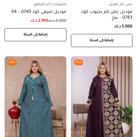
نص كم طويل
تصفيات اخر القطع
موديل نص كم بجيوب كود
موديل صيفي كود 0740 – 04
0783 – بيج
5.000
د.ك
2.950
د.ك
5.000
د.ك
إضافة إلى السلة
إضافة إلى السلة
Hot
Hot