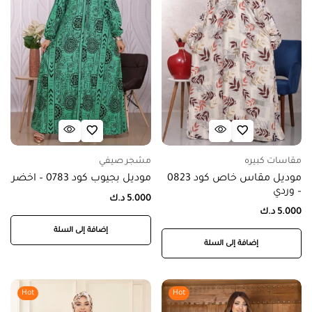
مقاسات كبيره
مشجر صيفي
موديل مقاس خاص كود 0823
موديل بجيوب كود 0783 – اخضر
– وردي
5.000
د.ك
5.000
د.ك
إضافة إلى السلة
إضافة إلى السلة
Hot
Hot