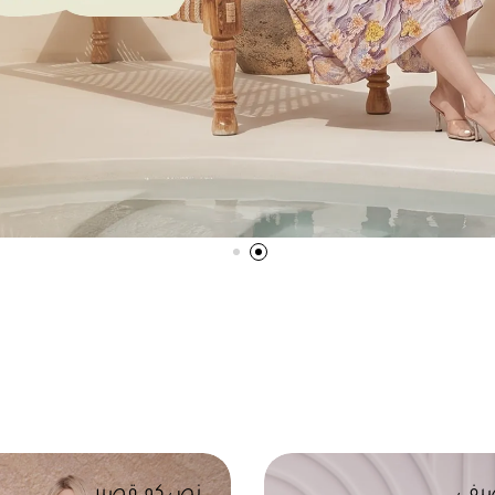
يفي
نص كم قصير