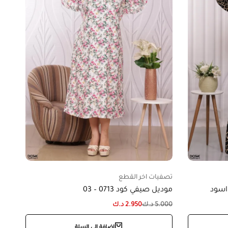
تصفيات اخر القطع
موديل صيفي كود 0713 – 03
5.000
د.ك
2.950
د.ك
إضافة إلى السلة