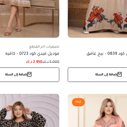
تصفيات اخر القطع
 بيج غامق
موديل ميدي كود 0723 – كافيه
5.000
د.ك
2.950
د.ك
إضافة إلى السلة
إضافة إلى السلة
Hot