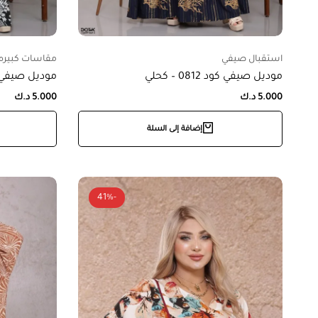
استقبال صيفي
مقاسات كبيره
موديل صيفي كود 0812 – كحلي
موديل صيفي كود 819
5.000
د.ك
5.000
د.ك
إضافة إلى السلة
-41%