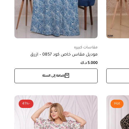
مقاسات كبيره
موديل مقاس خاص كود 0857 – ازرق
5.000
د.ك
إضافة إلى السلة
-41%
Hot