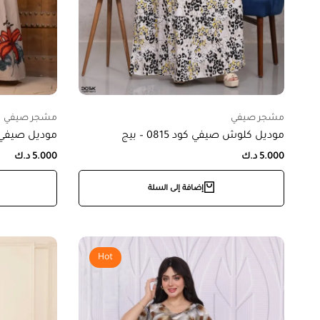
مشجر صيفي
مشجر صيفي
موديل كلوش صيفي كود 0815 – بيج
موديل صيفي كود 0839 –
5.000
د.ك
5.000
د.ك
إضافة إلى السلة
Hot