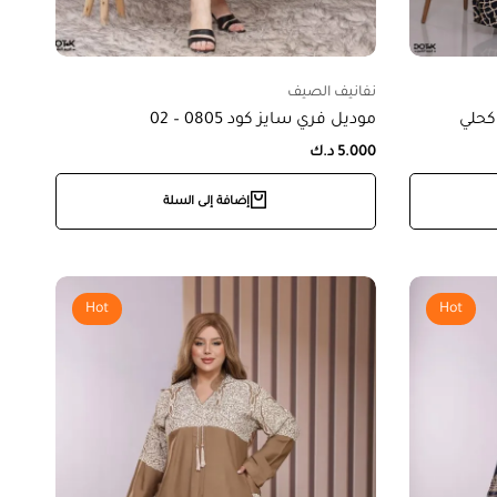
نفانيف الصيف
موديل فري سايز كود 0805 – 02
5.000
د.ك
إضافة إلى السلة
Hot
Hot