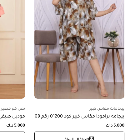
بيجامات مقاس كبير
نص كم قصير
بيجامه برامودا مقاس كبير كود 01200 رقم 09
موديل صيفي كود 722
5.000
د.ك
5.000
د.ك
إضافة إلى السلة