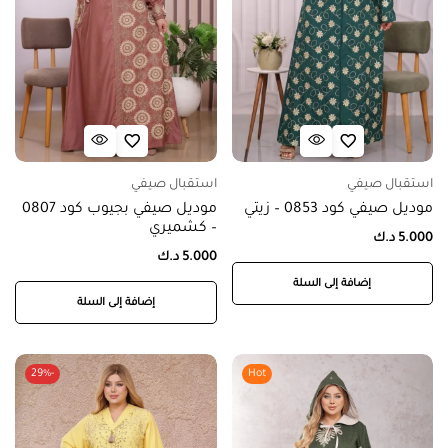
استقبال صيفي
استقبال صيفي
موديل صيفي كود 0853 – زيتي
موديل صيفي بجيوب كود 0807
– كشميري
5.000
د.ك
5.000
د.ك
إضافة إلى السلة
إضافة إلى السلة
-29%
Hot