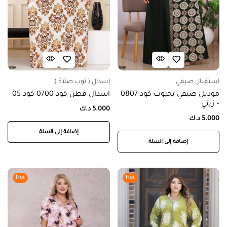
استقبال صيفي
إسدال ( ثوب صلاة )
موديل صيفي بجيوب كود 0807
اسدال قطن كود 0700 كود 05
– زيتي
5.000
د.ك
5.000
د.ك
إضافة إلى السلة
إضافة إلى السلة
Hot
Hot