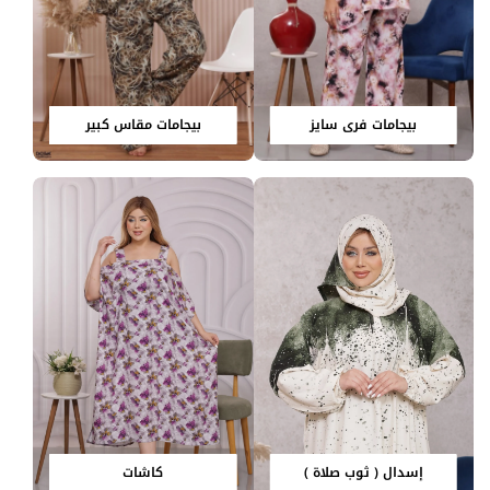
بيجامات فري سايز
بيجامات مقاس كبير
إسدال ( ثوب صلاة )
كاشات