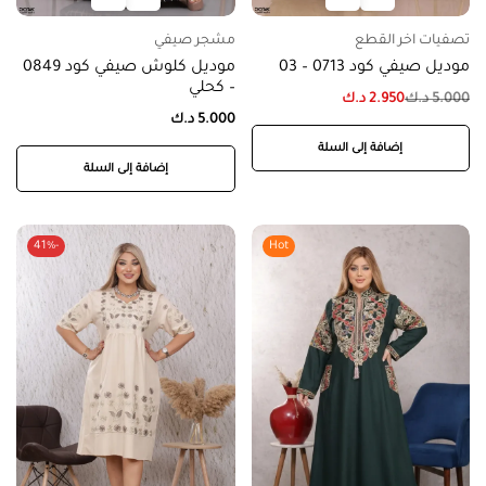
تصفيات اخر القطع
مشجر صيفي
موديل صيفي كود 0713 – 03
موديل كلوش صيفي كود 0849
– كحلي
5.000
د.ك
2.950
د.ك
5.000
د.ك
إضافة إلى السلة
إضافة إلى السلة
-41%
Hot