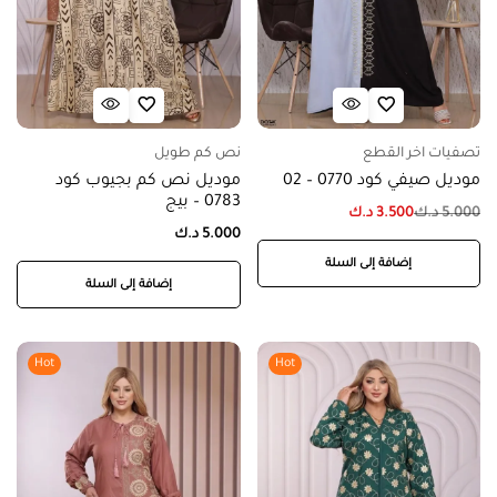
تصفيات اخر القطع
نص كم طويل
موديل صيفي كود 0770 – 02
موديل نص كم بجيوب كود
0783 – بيج
5.000
د.ك
3.500
د.ك
5.000
د.ك
إضافة إلى السلة
إضافة إلى السلة
Hot
Hot