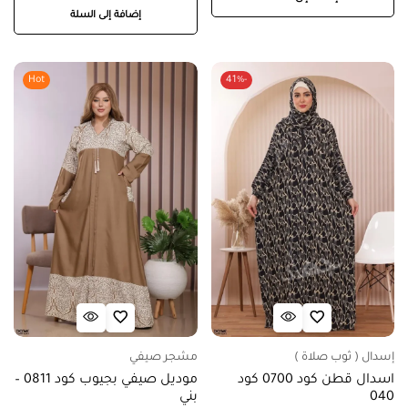
إضافة إلى السلة
Hot
-41%
إسدال ( ثوب صلاة )
مشجر صيفي
اسدال قطن كود 0700 كود
موديل صيفي بجيوب كود 0811 –
040
بني