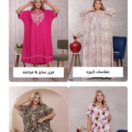
مقاسات كبيره
فري سايز & فراشه