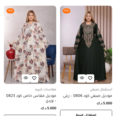
Hot
Hot
استقبال صيفي
مقاسات كبيره
موديل صيفي كود 0806 – زيتي
موديل مقاس خاص كود 0823
– وردي
5.000
د.ك
5.000
د.ك
إضافة إلى السلة