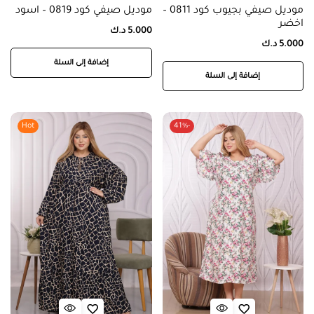
موديل صيفي بجيوب كود 0811 –
موديل صيفي كود 0819 – اسود
اخضر
5.000
د.ك
5.000
د.ك
إضافة إلى السلة
إضافة إلى السلة
Hot
-41%