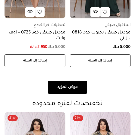
استقبال صيفي
تصفيات اخر القطع
موديل صيفي بجيوب كود 0818
موديل صيفي كود 0725 – اوف
– زيتي
وايت
5.000
د.ك
5.000
د.ك
2.950
د.ك
إضافة إلى السلة
إضافة إلى السلة
عرض المزيد
تخفيضات لفتره محدوده
-21%
-21%