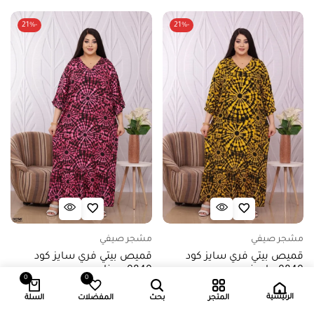
-21%
-21%
مشجر صيفي
مشجر صيفي
قميص بيتي فري سايز كود
قميص بيتي فري سايز كود
0840 – اصفر
0840 – عنابي
0
0
5.000
د.ك
3.950
د.ك
5.000
د.ك
3.950
د.ك
الرئيسية
المتجر
بحث
المفضلات
السلة