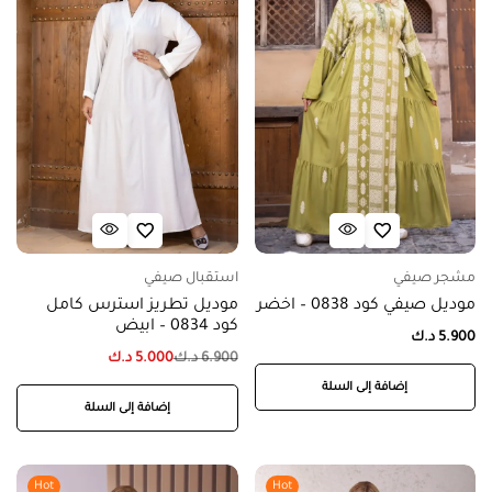
مشجر صيفي
استقبال صيفي
موديل صيفي كود 0838 – اخضر
موديل تطريز استرس كامل
كود 0834 – ابيض
5.900
د.ك
6.900
د.ك
5.000
د.ك
إضافة إلى السلة
إضافة إلى السلة
Hot
Hot