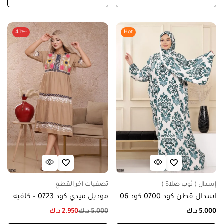
-41%
Hot
إسدال ( ثوب صلاة )
تصفيات اخر القطع
اسدال قطن كود 0700 كود 06
موديل ميدي كود 0723 – كافيه
5.000
د.ك
5.000
د.ك
2.950
د.ك