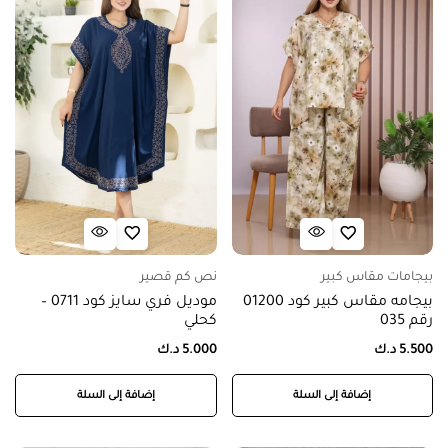
بيجامات مقاس كبير
نص كم قصير
بيجامه مقاس كبير كود 01200
موديل فري سايز كود 0711 –
رقم 035
كحلي
5.500
د.ك
5.000
د.ك
إضافة إلى السلة
إضافة إلى السلة