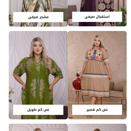
استقبال صيفي
مشجر صيفي
نص كم قصير
نص كم طويل