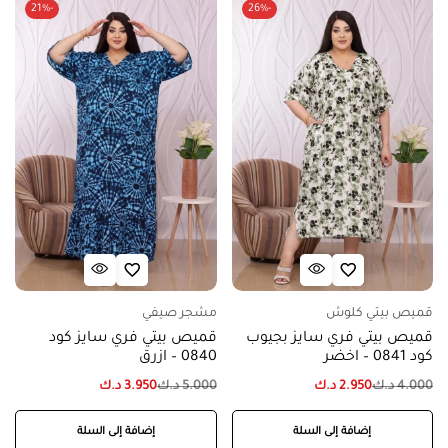
-21%
-26%
قميص بيتي كلوش
مشجر صيفي
قميص بيتي فري سايز بجيوب
قميص بيتي فري سايز كود
كود 0841 – اخضر
0840 – ازرق
4.000
د.ك
2.950
د.ك
5.000
د.ك
3.950
د.ك
إضافة إلى السلة
إضافة إلى السلة