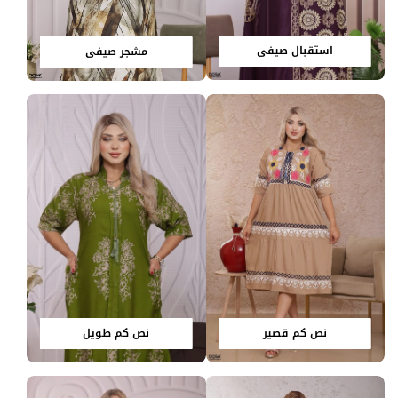
استقبال صيفي
مشجر صيفي
نص كم قصير
نص كم طويل