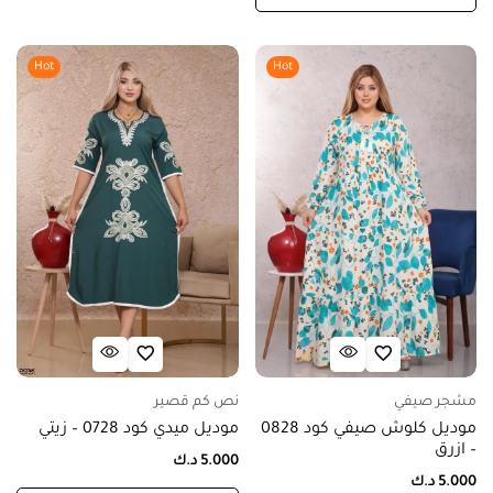
Hot
Hot
مشجر صيفي
نص كم قصير
موديل كلوش صيفي كود 0828
موديل ميدي كود 0728 – زيتي
– ازرق
5.000
د.ك
5.000
د.ك