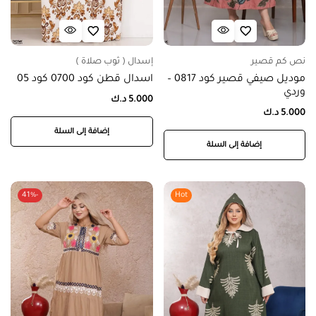
نص كم قصير
إسدال ( ثوب صلاة )
موديل صيفي قصير كود 0817 –
اسدال قطن كود 0700 كود 05
وردي
5.000
د.ك
5.000
د.ك
إضافة إلى السلة
إضافة إلى السلة
-41%
Hot