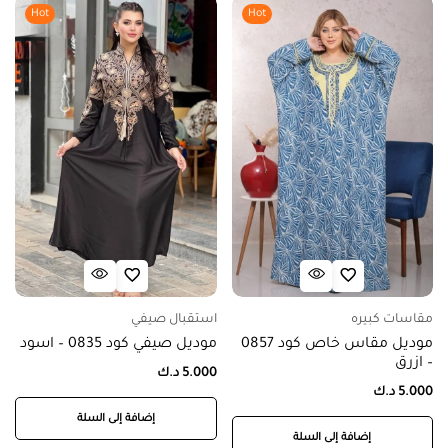
Hot
Hot
مقاسات كبيره
استقبال صيفي
موديل مقاس خاص كود 0857
موديل صيفي كود 0835 – اسود
– ازرق
5.000
د.ك
5.000
د.ك
إضافة إلى السلة
إضافة إلى السلة