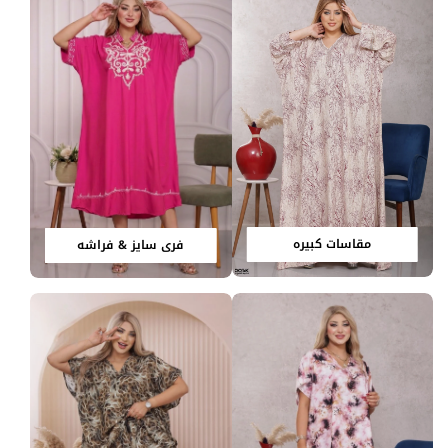
مقاسات كبيره
فري سايز & فراشه