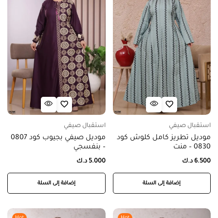
استقبال صيفي
استقبال صيفي
موديل تطريز كامل كلوش كود
موديل صيفي بجيوب كود 0807
0830 – منت
– بنفسجي
6.500
د.ك
5.000
د.ك
إضافة إلى السلة
إضافة إلى السلة
Hot
Hot