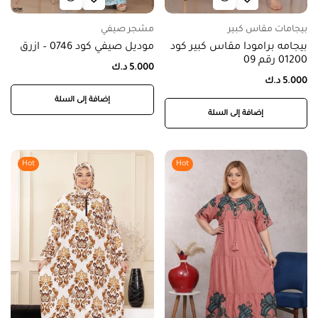
بيجامات مقاس كبير
مشجر صيفي
بيجامه برامودا مقاس كبير كود
موديل صيفي كود 0746 – ازرق
01200 رقم 09
5.000
د.ك
5.000
د.ك
إضافة إلى السلة
إضافة إلى السلة
Hot
Hot