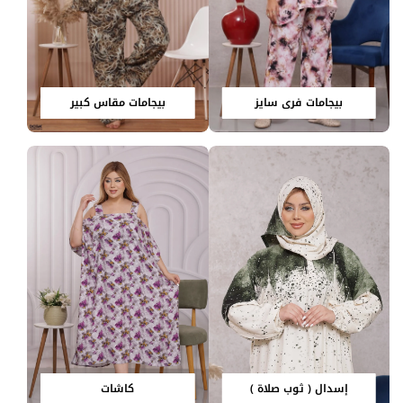
بيجامات فري سايز
بيجامات مقاس كبير
إسدال ( ثوب صلاة )
كاشات