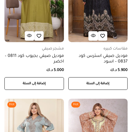
مقاسات كبيره
مشجر صيفي
موديل صيفي استرس كود
موديل صيفي بجيوب كود 0811 –
0837 – اسود
اخضر
5.900
د.ك
5.000
د.ك
إضافة إلى السلة
إضافة إلى السلة
Hot
Hot