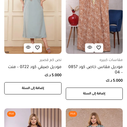
مقاسات كبيره
نص كم قصير
موديل مقاس خاص كود 0857
موديل صيفي كود 0722 – منت
– 04
5.000
د.ك
5.000
د.ك
إضافة إلى السلة
إضافة إلى السلة
Hot
Hot