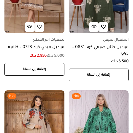
استقبال صيفي
تصفيات اخر القطع
موديل كتان صيفي كود 0831 –
موديل ميدي كود 0723 – كافيه
زيتي
5.000
د.ك
2.950
د.ك
6.500
د.ك
إضافة إلى السلة
إضافة إلى السلة
Hot
Hot