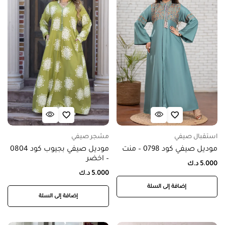
استقبال صيفي
مشجر صيفي
موديل صيفي كود 0798 – منت
موديل صيفي بجيوب كود 0804
– اخضر
5.000
د.ك
5.000
د.ك
إضافة إلى السلة
إضافة إلى السلة