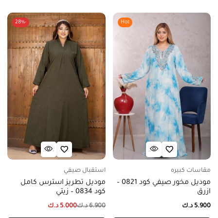
-28%
Hot
مقاسات كبيره
استقبال صيفي
موديل مخور صيفي كود 0821 –
موديل تطريز استرس كامل
ازرق
كود 0834 – زيتي
5.900
د.ك
6.900
د.ك
5.000
د.ك