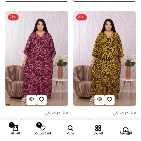
-21%
-21%
مشجر صيفي
مشجر صيفي
قميص بيتي فري سايز كود
قميص بيتي فري سايز كود
0
0
0840 – اصفر
0840 – عنابي
الرئيسية
المتجر
بحث
المفضلات
السلة
5.000
د.ك
3.950
د.ك
5.000
د.ك
3.950
د.ك