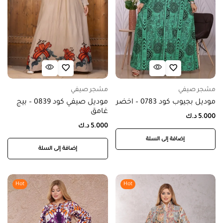
مشجر صيفي
مشجر صيفي
موديل بجيوب كود 0783 – اخضر
موديل صيفي كود 0839 – بيج
غامق
5.000
د.ك
5.000
د.ك
إضافة إلى السلة
إضافة إلى السلة
Hot
Hot