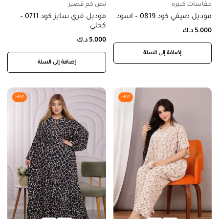
مقاسات كبيره
نص كم قصير
موديل صيفي كود 0819 – اسود
موديل فري سايز كود 0711 –
كحلي
5.000
د.ك
5.000
د.ك
إضافة إلى السلة
إضافة إلى السلة
Hot
Hot