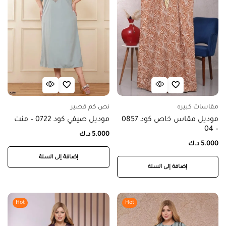
مقاسات كبيره
نص كم قصير
موديل مقاس خاص كود 0857
موديل صيفي كود 0722 – منت
– 04
5.000
د.ك
5.000
د.ك
إضافة إلى السلة
إضافة إلى السلة
Hot
Hot