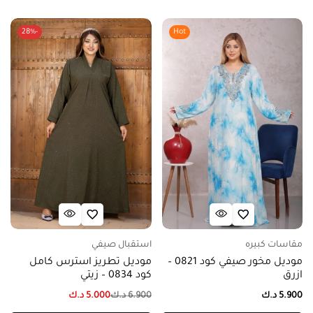
-28%
Hot
مقاسات كبيره
استقبال صيفي
موديل مخور صيفي كود 0821 –
موديل تطريز استرس كامل
ازرق
كود 0834 – زيتي
5.900
د.ك
6.900
د.ك
5.000
د.ك