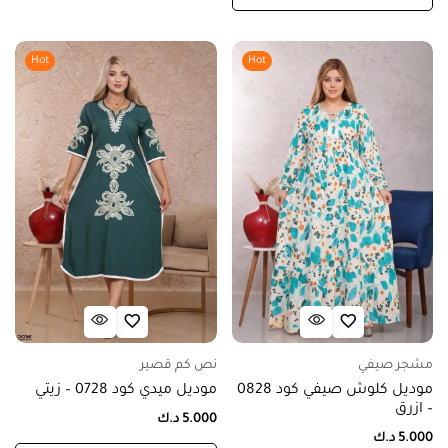
Hot
Hot
مشجر صيفي
نص كم قصير
موديل كلوش صيفي كود 0828
موديل ميدي كود 0728 – زيتي
– ازرق
5.000
د.ك
5.000
د.ك