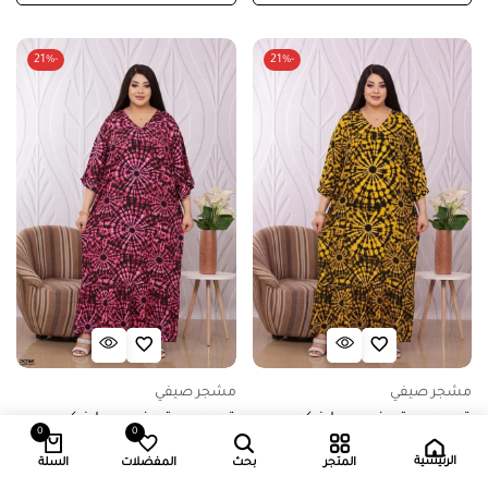
-21%
-21%
مشجر صيفي
مشجر صيفي
قميص بيتي فري سايز كود
قميص بيتي فري سايز كود
0
0
0840 – اصفر
0840 – عنابي
الرئيسية
المتجر
بحث
المفضلات
السلة
5.000
د.ك
3.950
د.ك
5.000
د.ك
3.950
د.ك