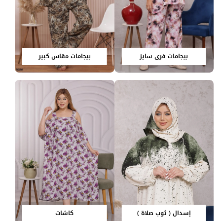
بيجامات فري سايز
بيجامات مقاس كبير
إسدال ( ثوب صلاة )
كاشات