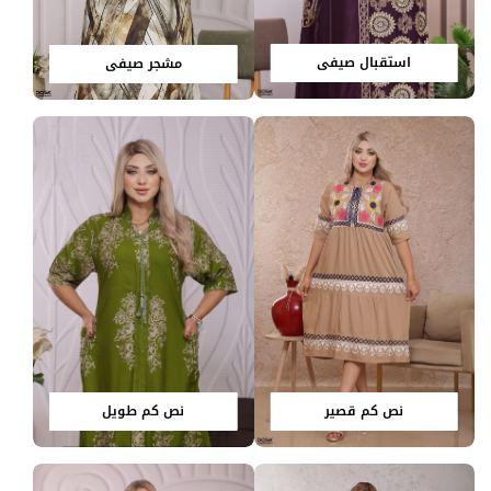
استقبال صيفي
مشجر صيفي
نص كم قصير
نص كم طويل