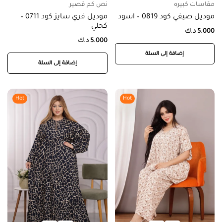
مقاسات كبيره
نص كم قصير
موديل صيفي كود 0819 – اسود
موديل فري سايز كود 0711 –
كحلي
5.000
د.ك
5.000
د.ك
إضافة إلى السلة
إضافة إلى السلة
Hot
Hot