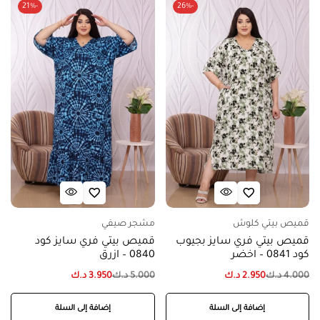
-21%
-26%
قميص بيتي كلوش
مشجر صيفي
قميص بيتي فري سايز بجيوب
قميص بيتي فري سايز كود
كود 0841 – اخضر
0840 – ازرق
4.000
د.ك
2.950
د.ك
5.000
د.ك
3.950
د.ك
إضافة إلى السلة
إضافة إلى السلة