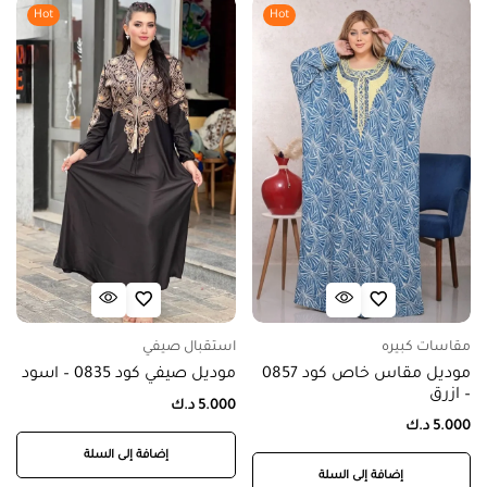
Hot
Hot
مقاسات كبيره
استقبال صيفي
موديل مقاس خاص كود 0857
موديل صيفي كود 0835 – اسود
– ازرق
5.000
د.ك
5.000
د.ك
إضافة إلى السلة
إضافة إلى السلة