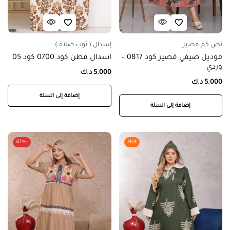
نص كم قصير
إسدال ( ثوب صلاة )
موديل صيفي قصير كود 0817 –
اسدال قطن كود 0700 كود 05
وردي
5.000
د.ك
5.000
د.ك
إضافة إلى السلة
إضافة إلى السلة
-41%
Hot