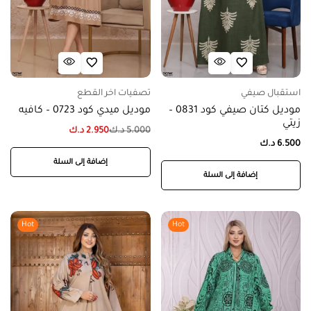
استقبال صيفي
تصفيات اخر القطع
موديل كتان صيفي كود 0831 –
موديل ميدي كود 0723 – كافيه
زيتي
5.000
د.ك
2.950
د.ك
6.500
د.ك
إضافة إلى السلة
إضافة إلى السلة
Hot
Hot