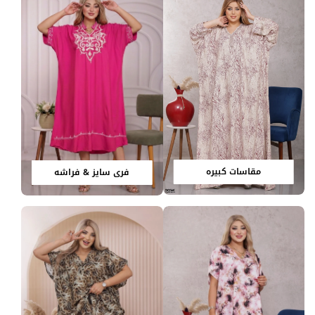
مقاسات كبيره
فري سايز & فراشه