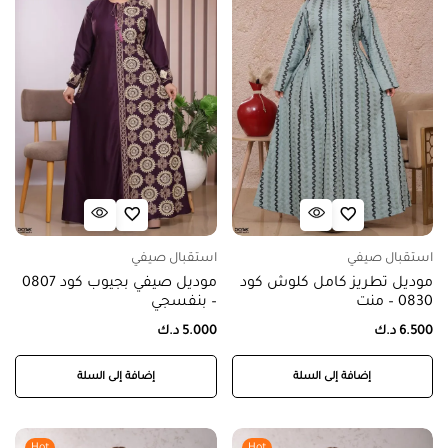
استقبال صيفي
استقبال صيفي
موديل تطريز كامل كلوش كود
موديل صيفي بجيوب كود 0807
0830 – منت
– بنفسجي
6.500
د.ك
5.000
د.ك
إضافة إلى السلة
إضافة إلى السلة
Hot
Hot