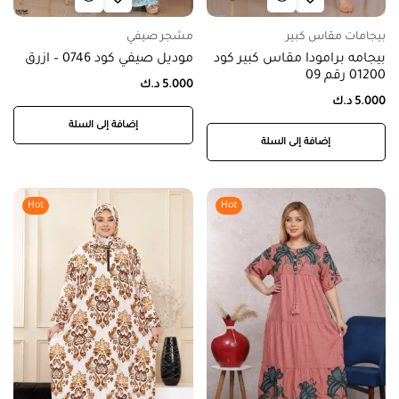
بيجامات مقاس كبير
مشجر صيفي
بيجامه برامودا مقاس كبير كود
موديل صيفي كود 0746 – ازرق
01200 رقم 09
5.000
د.ك
5.000
د.ك
إضافة إلى السلة
إضافة إلى السلة
Hot
Hot