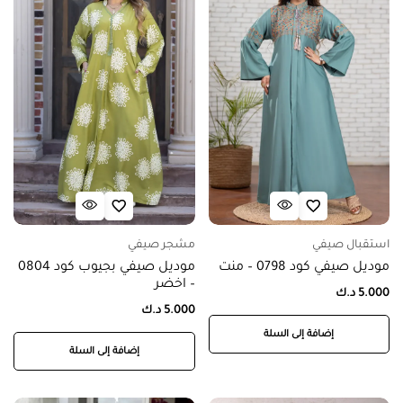
استقبال صيفي
مشجر صيفي
موديل صيفي كود 0798 – منت
موديل صيفي بجيوب كود 0804
– اخضر
5.000
د.ك
5.000
د.ك
إضافة إلى السلة
إضافة إلى السلة