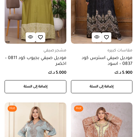
مقاسات كبيره
مشجر صيفي
موديل صيفي استرس كود
موديل صيفي بجيوب كود 0811 –
0837 – اسود
اخضر
5.900
د.ك
5.000
د.ك
إضافة إلى السلة
إضافة إلى السلة
Hot
Hot