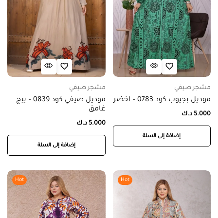
مشجر صيفي
مشجر صيفي
موديل بجيوب كود 0783 – اخضر
موديل صيفي كود 0839 – بيج
غامق
5.000
د.ك
5.000
د.ك
إضافة إلى السلة
إضافة إلى السلة
Hot
Hot