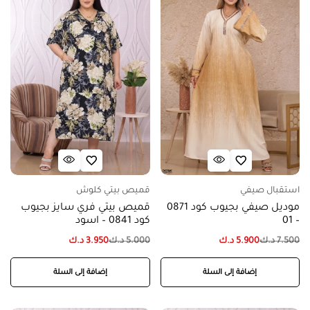
استقبال صيفي
قميص بيتي كلوش
موديل صيفي بجيوب كود 0871
قميص بيتي فري سايز بجيوب
– 01
كود 0841 – اسود
7.500
د.ك
5.900
د.ك
5.000
د.ك
3.950
د.ك
إضافة إلى السلة
إضافة إلى السلة