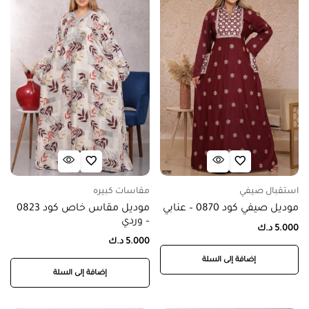
استقبال صيفي
مقاسات كبيره
موديل صيفي كود 0870 – عنابي
موديل مقاس خاص كود 0823
– وردي
5.000
د.ك
5.000
د.ك
إضافة إلى السلة
إضافة إلى السلة