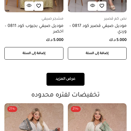
نص كم قصير
مشجر صيفي
موديل صيفي قصير كود 0817 –
موديل صيفي بجيوب كود 0811 –
وردي
اخضر
5.000
د.ك
5.000
د.ك
إضافة إلى السلة
إضافة إلى السلة
عرض المزيد
تخفيضات لفتره محدوده
-21%
-21%