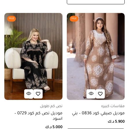
Hot
Hot
مقاسات كبيره
نص كم طويل
موديل صيفي كود 0836 – بني
موديل نص كم كود 0729 –
اسود
5.900
د.ك
5.000
د.ك