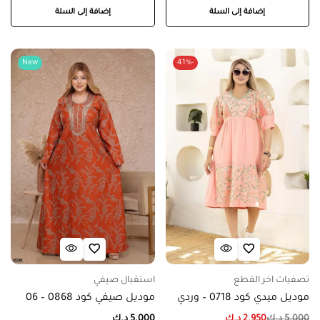
إضافة إلى السلة
إضافة إلى السلة
New
-41%
تصفيات اخر القطع
استقبال صيفي
موديل ميدي كود 0718 – وردي
موديل صيفي كود 0868 – 06
5.000
د.ك
2.950
د.ك
5.000
د.ك