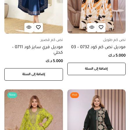
نص كم طويل
نص كم قصير
موديل نص كم كود 0732 – 03
موديل فري سايز كود 0711 –
كحلي
5.000
د.ك
5.000
د.ك
إضافة إلى السلة
إضافة إلى السلة
New
Hot