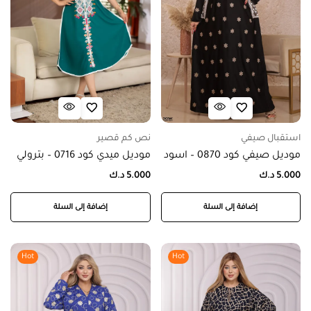
استقبال صيفي
نص كم قصير
موديل صيفي كود 0870 – اسود
موديل ميدي كود 0716 – بترولي
5.000
د.ك
5.000
د.ك
إضافة إلى السلة
إضافة إلى السلة
Hot
Hot