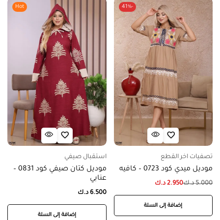
Hot
-41%
تصفيات اخر القطع
استقبال صيفي
موديل ميدي كود 0723 – كافيه
موديل كتان صيفي كود 0831 –
عنابي
5.000
د.ك
2.950
د.ك
6.500
د.ك
إضافة إلى السلة
إضافة إلى السلة