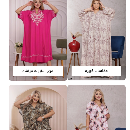
مقاسات كبيره
فري سايز & فراشه