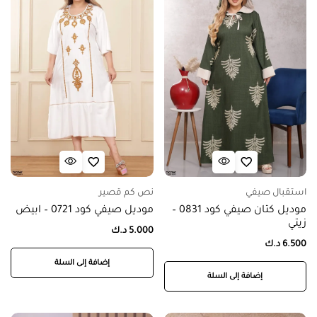
استقبال صيفي
نص كم قصير
موديل كتان صيفي كود 0831 –
موديل صيفي كود 0721 – ابيض
زيتي
5.000
د.ك
6.500
د.ك
إضافة إلى السلة
إضافة إلى السلة