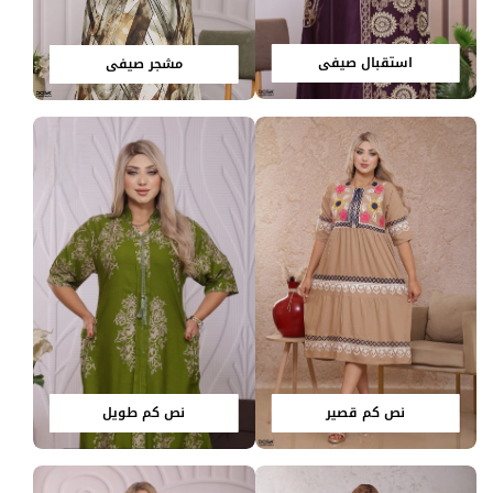
استقبال صيفي
مشجر صيفي
نص كم قصير
نص كم طويل