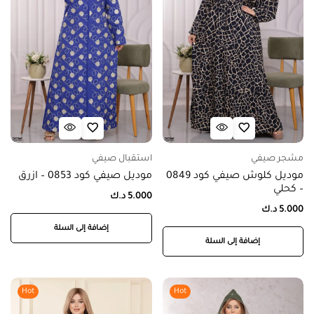
مشجر صيفي
استقبال صيفي
موديل كلوش صيفي كود 0849
موديل صيفي كود 0853 – ازرق
– كحلي
5.000
د.ك
5.000
د.ك
إضافة إلى السلة
إضافة إلى السلة
Hot
Hot