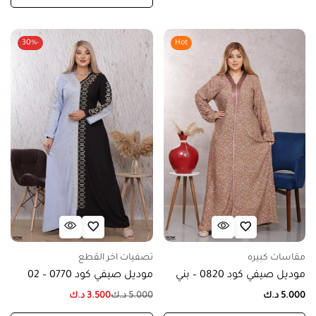
-30%
Hot
مقاسات كبيره
تصفيات اخر القطع
موديل صيفي كود 0820 – بني
موديل صيفي كود 0770 – 02
5.000
د.ك
5.000
د.ك
3.500
د.ك