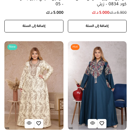
كود 0834 – زيتي
– 05
6.900
د.ك
5.000
د.ك
5.000
د.ك
إضافة إلى السلة
إضافة إلى السلة
New
Hot