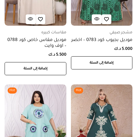
مشجر صيفي
مقاسات كبيره
موديل بجيوب كود 0783 – اخضر
موديل مقاس خاص كود 0788
– اوف وايت
5.000
د.ك
5.500
د.ك
إضافة إلى السلة
إضافة إلى السلة
Hot
Hot