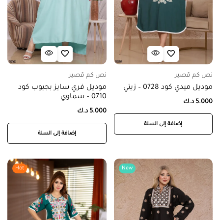
نص كم قصير
نص كم قصير
موديل ميدي كود 0728 – زيتي
موديل فري سايز بجيوب كود
0710 – سماوي
5.000
د.ك
5.000
د.ك
إضافة إلى السلة
إضافة إلى السلة
Hot
New