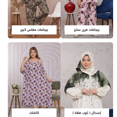
بيجامات فري سايز
بيجامات مقاس كبير
إسدال ( ثوب صلاة )
كاشات