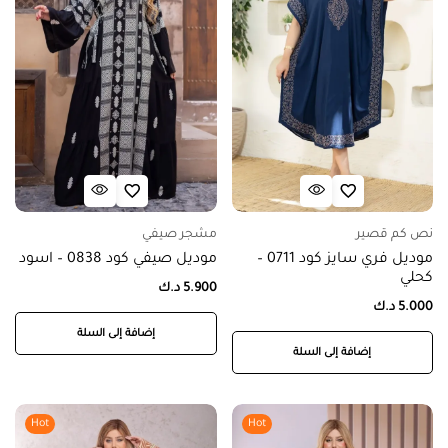
نص كم قصير
مشجر صيفي
موديل فري سايز كود 0711 –
موديل صيفي كود 0838 – اسود
كحلي
5.900
د.ك
5.000
د.ك
إضافة إلى السلة
إضافة إلى السلة
Hot
Hot