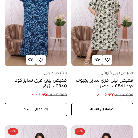
قميص بيتي كلوش
مشجر صيفي
قميص بيتي فري سايز بجيوب
قميص بيتي فري سايز كود
كود 0841 – اخضر
0840 – ازرق
4.000
د.ك
2.950
د.ك
5.000
د.ك
3.950
د.ك
إضافة إلى السلة
إضافة إلى السلة
-21%
-21%