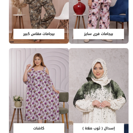
بيجامات فري سايز
بيجامات مقاس كبير
إسدال ( ثوب صلاة )
كاشات