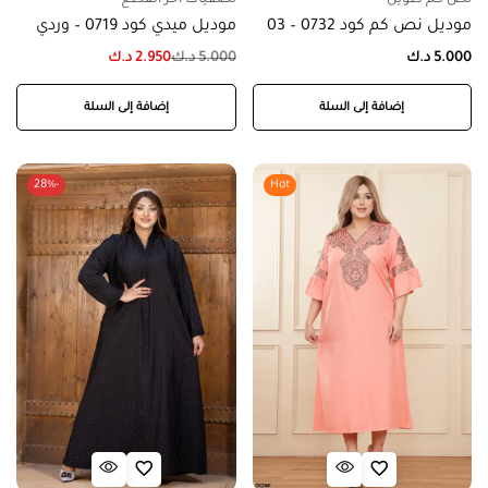
موديل نص كم كود 0732 – 03
موديل ميدي كود 0719 – وردي
5.000
د.ك
5.000
د.ك
2.950
د.ك
إضافة إلى السلة
إضافة إلى السلة
-28%
Hot