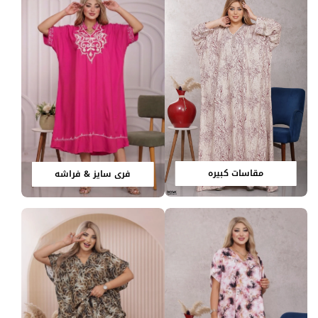
مقاسات كبيره
فري سايز & فراشه