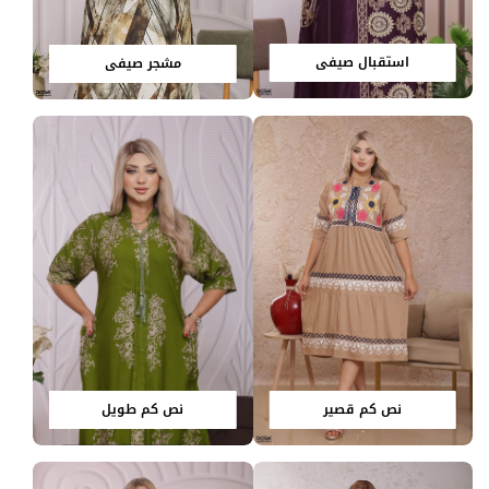
استقبال صيفي
مشجر صيفي
نص كم قصير
نص كم طويل