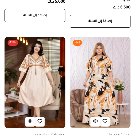
5.000
د.ك
6.500
د.ك
إضافة إلى السلة
إضافة إلى السلة
-41%
Hot
نص كم طويل
تصفيات اخر القطع