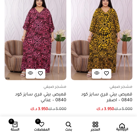
مشجر صيفي
مشجر صيفي
قميص بيتي فري سايز كود
قميص بيتي فري سايز كود
0840 – اصفر
0840 – عنابي
5.000
د.ك
3.950
د.ك
5.000
د.ك
3.950
د.ك
0
0
إضافة إلى السلة
إضافة إلى السلة
الرئيسية
المتجر
بحث
المفضلات
السلة