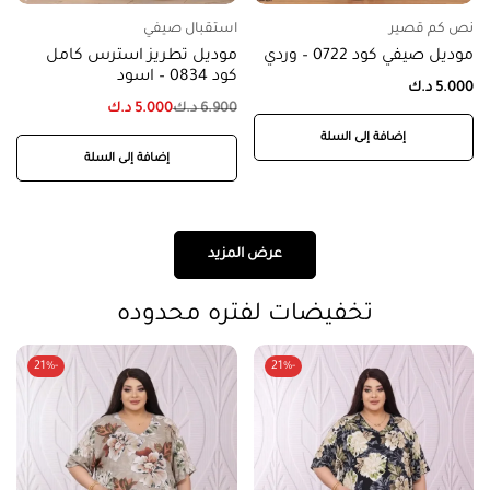
نص كم قصير
استقبال صيفي
موديل صيفي كود 0722 – وردي
موديل تطريز استرس كامل
كود 0834 – اسود
5.000
د.ك
6.900
د.ك
5.000
د.ك
إضافة إلى السلة
إضافة إلى السلة
عرض المزيد
تخفيضات لفتره محدوده
-21%
-21%