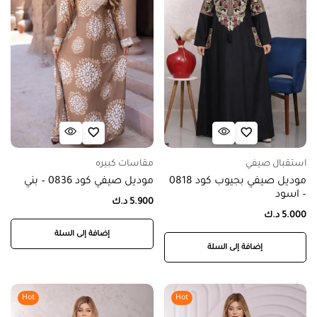
استقبال صيفي
مقاسات كبيره
موديل صيفي بجيوب كود 0818
موديل صيفي كود 0836 – بني
– اسود
5.900
د.ك
5.000
د.ك
إضافة إلى السلة
إضافة إلى السلة
Hot
Hot