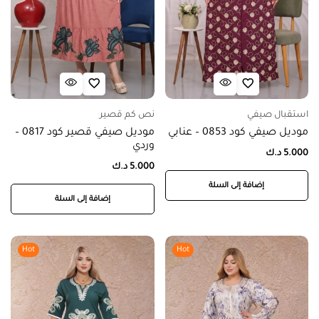
استقبال صيفي
نص كم قصير
موديل صيفي كود 0853 – عنابي
موديل صيفي قصير كود 0817 –
وردي
5.000
د.ك
5.000
د.ك
إضافة إلى السلة
إضافة إلى السلة
Hot
Hot