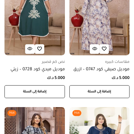
مقاسات كبيره
نص كم قصير
موديل صيفي كود 0747 – ازرق
موديل ميدي كود 0728 – زيتي
5.000
د.ك
5.000
د.ك
إضافة إلى السلة
إضافة إلى السلة
Hot
Hot