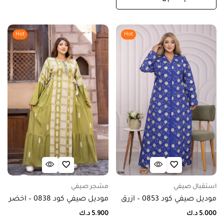
Hot
Hot
استقبال صيفي
مشجر صيفي
موديل صيفي كود 0853 – ازرق
موديل صيفي كود 0838 – اخضر
5.000
د.ك
5.900
د.ك