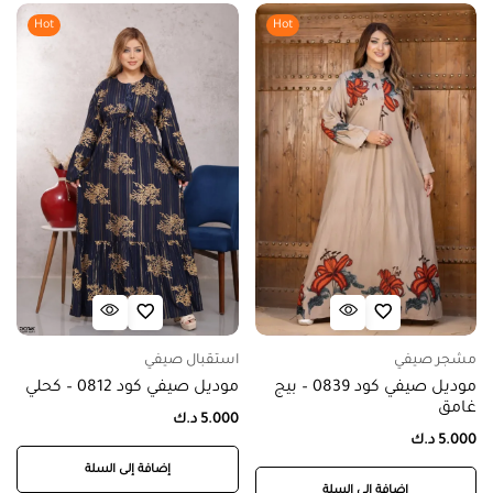
Hot
Hot
مشجر صيفي
استقبال صيفي
موديل صيفي كود 0839 – بيج
موديل صيفي كود 0812 – كحلي
غامق
5.000
د.ك
5.000
د.ك
إضافة إلى السلة
إضافة إلى السلة