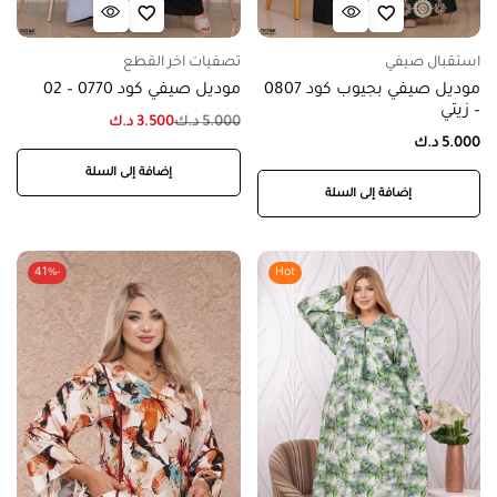
استقبال صيفي
تصفيات اخر القطع
موديل صيفي بجيوب كود 0807
موديل صيفي كود 0770 – 02
– زيتي
5.000
د.ك
3.500
د.ك
5.000
د.ك
إضافة إلى السلة
إضافة إلى السلة
-41%
Hot