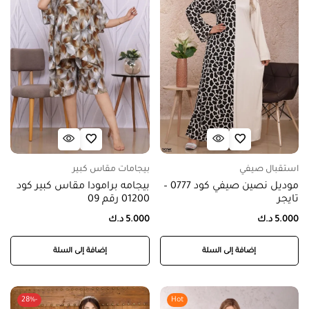
استقبال صيفي
بيجامات مقاس كبير
موديل نصين صيفي كود 0777 –
بيجامه برامودا مقاس كبير كود
تايجر
01200 رقم 09
5.000
د.ك
5.000
د.ك
إضافة إلى السلة
إضافة إلى السلة
-28%
Hot