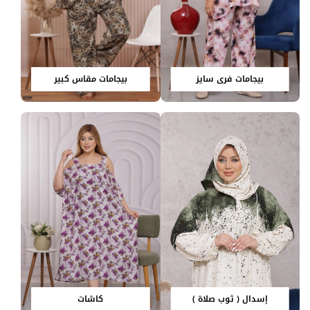
بيجامات فري سايز
بيجامات مقاس كبير
إسدال ( ثوب صلاة )
كاشات