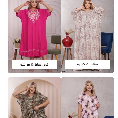
مقاسات كبيره
فري سايز & فراشه