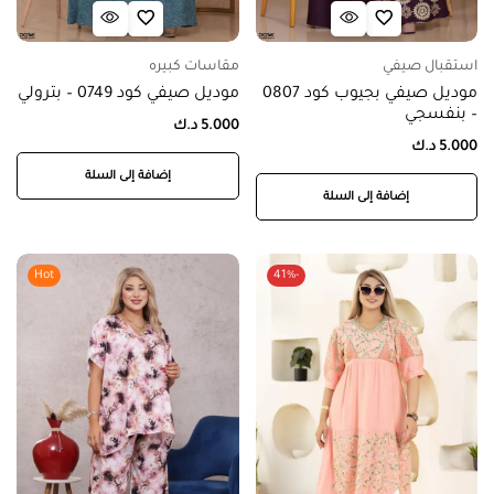
استقبال صيفي
مقاسات كبيره
موديل صيفي بجيوب كود 0807
موديل صيفي كود 0749 – بترولي
– بنفسجي
5.000
د.ك
5.000
د.ك
إضافة إلى السلة
إضافة إلى السلة
Hot
-41%