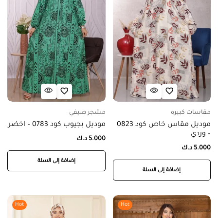
مقاسات كبيره
مشجر صيفي
موديل مقاس خاص كود 0823
موديل بجيوب كود 0783 – اخضر
– وردي
5.000
د.ك
5.000
د.ك
إضافة إلى السلة
إضافة إلى السلة
Hot
Hot