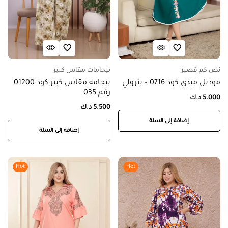
نص كم قصير
بيجامات مقاس كبير
موديل ميدي كود 0716 – بترولي
بيجامه مقاس كبير كود 01200
رقم 035
5.000
د.ك
5.500
د.ك
إضافة إلى السلة
إضافة إلى السلة
Hot
Hot