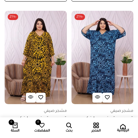
-21%
-21%
مشجر صيفي
مشجر صيفي
قميص بيتي فري سايز كود
قميص بيتي فري سايز كود
0
0
0840 – ازرق
0840 – اصفر
الرئيسية
المتجر
بحث
المفضلات
السلة
5.000
د.ك
3.950
د.ك
5.000
د.ك
3.950
د.ك