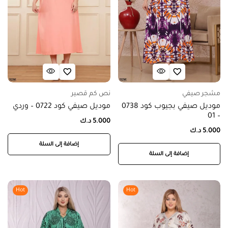
مشجر صيفي
نص كم قصير
موديل صيفي بجيوب كود 0738
موديل صيفي كود 0722 – وردي
– 01
5.000
د.ك
5.000
د.ك
إضافة إلى السلة
إضافة إلى السلة
Hot
Hot