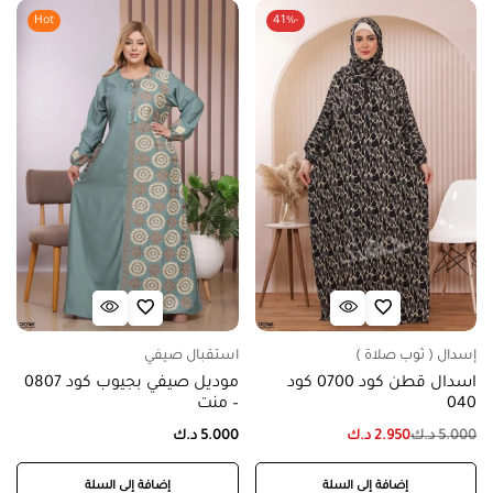
Hot
-41%
إسدال ( ثوب صلاة )
استقبال صيفي
اسدال قطن كود 0700 كود
موديل صيفي بجيوب كود 0807
040
– منت
5.000
د.ك
2.950
د.ك
5.000
د.ك
إضافة إلى السلة
إضافة إلى السلة