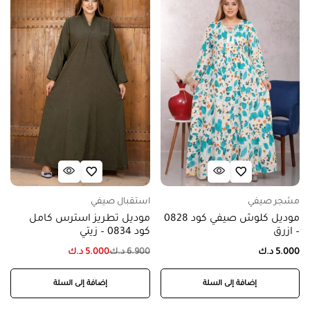
مشجر صيفي
استقبال صيفي
موديل كلوش صيفي كود 0828
موديل تطريز استرس كامل
– ازرق
كود 0834 – زيتي
5.000
د.ك
6.900
د.ك
5.000
د.ك
إضافة إلى السلة
إضافة إلى السلة