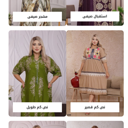
استقبال صيفي
مشجر صيفي
نص كم قصير
نص كم طويل