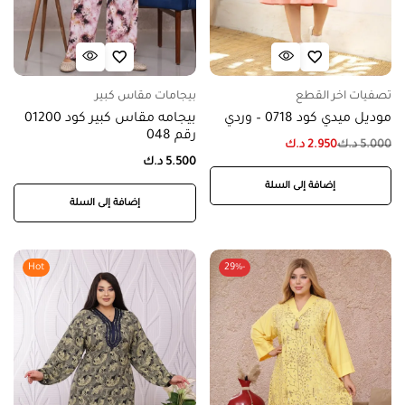
تصفيات اخر القطع
بيجامات مقاس كبير
موديل ميدي كود 0718 – وردي
بيجامه مقاس كبير كود 01200
رقم 048
5.000
د.ك
2.950
د.ك
5.500
د.ك
إضافة إلى السلة
إضافة إلى السلة
Hot
-29%