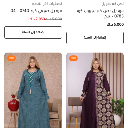
نص كم طويل
تصفيات اخر القطع
موديل نص كم بجيوب كود
موديل صيفي كود 0740 – 04
0783 – بيج
5.000
د.ك
2.950
د.ك
5.000
د.ك
إضافة إلى السلة
إضافة إلى السلة
Hot
Hot