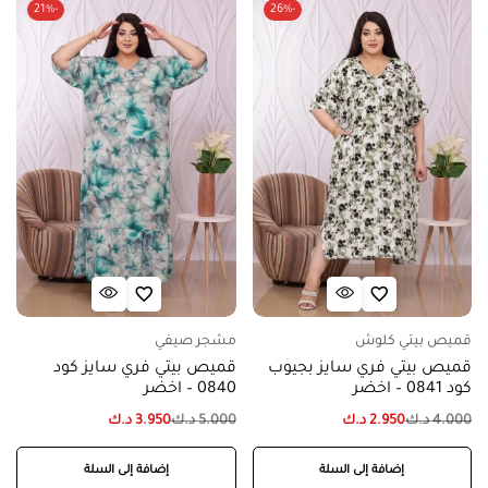
-21%
-26%
قميص بيتي كلوش
مشجر صيفي
قميص بيتي فري سايز بجيوب
قميص بيتي فري سايز كود
كود 0841 – اخضر
0840 – اخضر
4.000
د.ك
2.950
د.ك
5.000
د.ك
3.950
د.ك
إضافة إلى السلة
إضافة إلى السلة