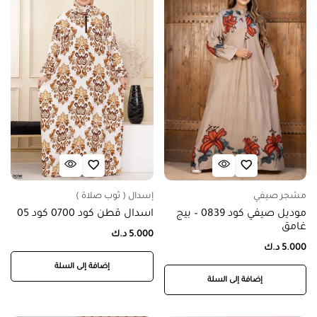
مشجر صيفي
إسدال ( ثوب صلاة )
موديل صيفي كود 0839 – بيج
اسدال قطن كود 0700 كود 05
غامق
5.000
د.ك
5.000
د.ك
إضافة إلى السلة
إضافة إلى السلة