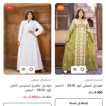
-28%
Hot
مشجر صيفي
استقبال صيفي
موديل صيفي كود 0838 – اخضر
موديل تطريز استرس كامل
كود 0834 – ابيض
5.900
د.ك
6.900
د.ك
5.000
د.ك
إضافة إلى السلة