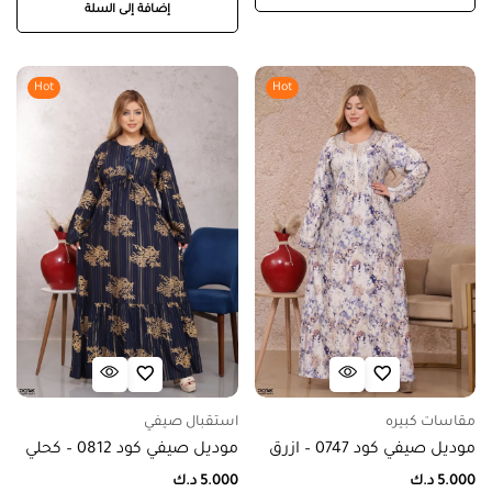
إضافة إلى السلة
Hot
Hot
مقاسات كبيره
استقبال صيفي
موديل صيفي كود 0747 – ازرق
موديل صيفي كود 0812 – كحلي
5.000
د.ك
5.000
د.ك