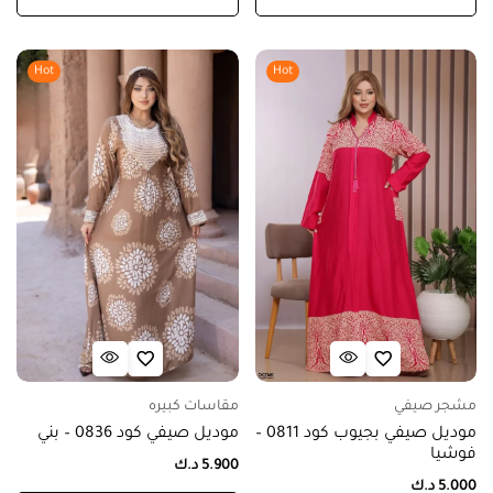
Hot
Hot
مشجر صيفي
مقاسات كبيره
موديل صيفي بجيوب كود 0811 –
موديل صيفي كود 0836 – بني
فوشيا
5.900
د.ك
5.000
د.ك