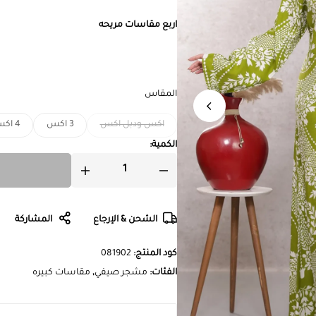
اربع مقاسات مريحه
المقاس
اكس ودبل اكس
3 اكس
4 اكس
الكمية:
الشحن & الإرجاع
المشاركة
كود المنتج:
081902
الفئات:
مشجر صيفي
,
مقاسات كبيره