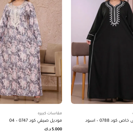
مقاسات كبيره
كود 0788 – اسود
موديل صيفي كود 0747 – 04
5.000
د.ك