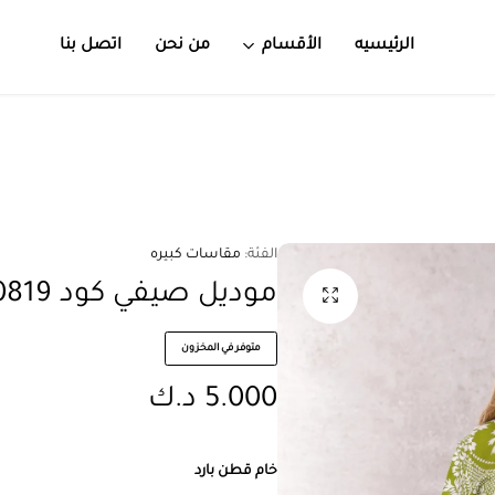
الرئيسيه
الأقسام
من نحن
اتصل بنا
الفئة:
مقاسات كبيره
موديل صيفي كود 0819 – اخضر
متوفر في المخزون
5.000
د.ك
خام قطن بارد