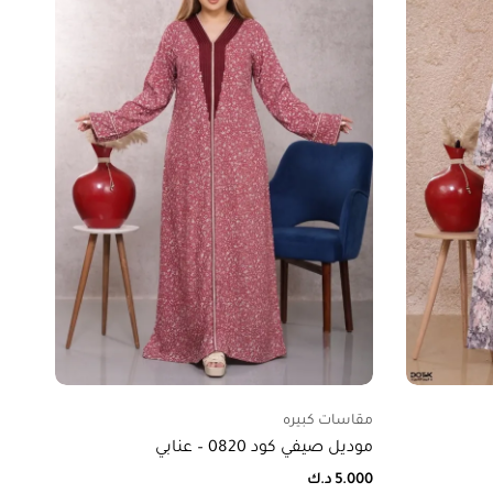
مقاسات كبيره
مقا
موديل صيفي كود 0820 – عنابي
موديل
5.000
د.ك
000