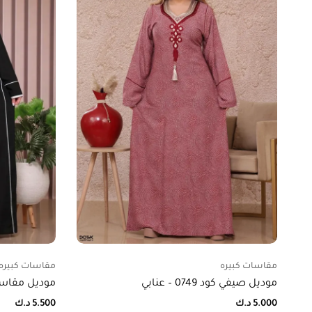
مقاسات كبيره
مقاسات كبيره
موديل صيفي كود 0749 – عنابي
موديل مقاس خاص 
5.000
د.ك
5.500
د.ك