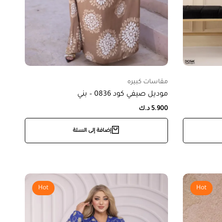
مقاسات كبيره
موديل صيفي كود 0836 – بني
5.900
د.ك
إضافة إلى السلة
Hot
Hot