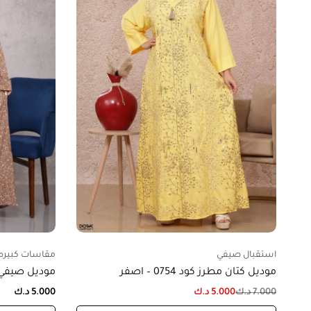
استقبال صيفي
مقاسات كبيره
موديل كتان مطرز كود 0754 – اصفر
موديل صيفي كود 820
7.000
د.ك
5.000
د.ك
5.000
د.ك