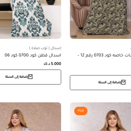
إسدال ( ثوب صلاة )
موديل مقاسات خاصه كود 0703 رقم 12 –
اسدال قطن كود 0700 كود 06
5.000
د.ك
إضافة إلى السلة
إضافة إلى السلة
Hot