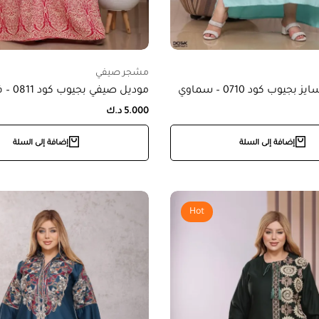
مشجر صيفي
جيوب كود 0710 – سماوي
موديل صيفي بجيوب كود 0811 – فوشيا
5.000
د.ك
إضافة إلى السلة
إضافة إلى السلة
Hot