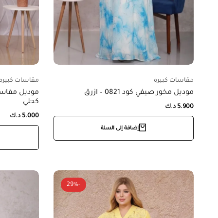
مقاسات كبيره
مقاسات كبيره
موديل مخور صيفي كود 0821 – ازرق
كحلي
5.900
د.ك
5.000
د.ك
إضافة إلى السلة
-29%