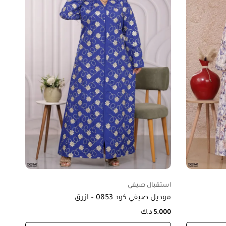
استقبال صيفي
موديل صيفي كود 0853 – ازرق
5.000
د.ك