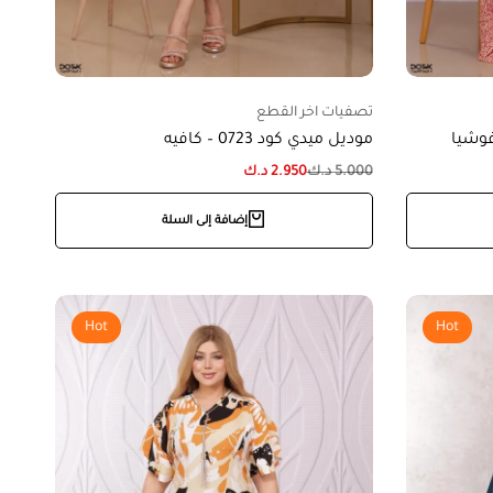
تصفيات اخر القطع
موديل ميدي كود 0723 – كافيه
5.000
د.ك
2.950
د.ك
إضافة إلى السلة
Hot
Hot