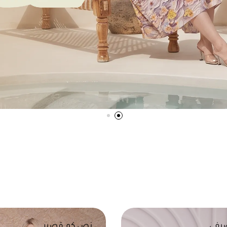
يفي
نص كم قصير