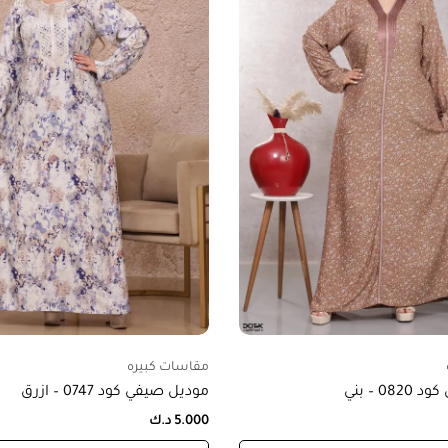
مقاسات كبيره
0 – بني
موديل صيفي كود 0747 – ازرق
5.000
د.ك