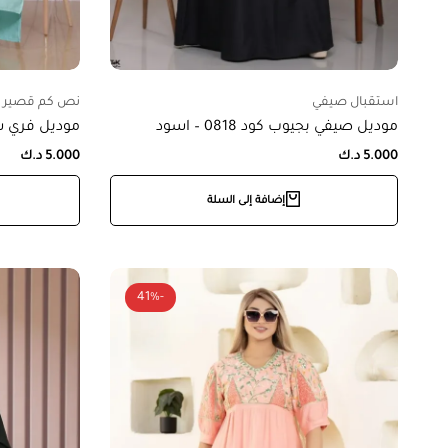
استقبال صيفي
نص كم قصير
موديل صيفي بجيوب كود 0818 – اسود
موديل فري سايز ب
5.000
د.ك
5.000
د.ك
إضافة إلى السلة
-41%