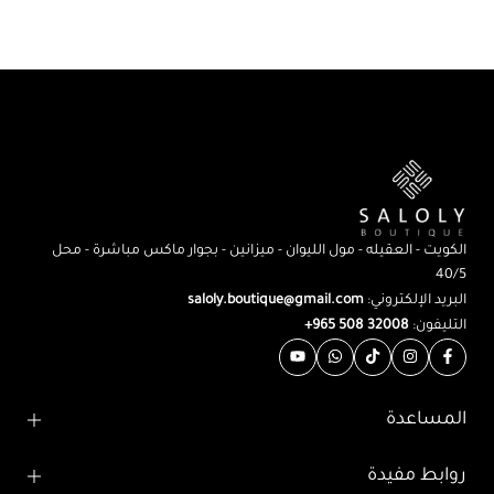
الكويت - العقيله - مول الليوان - ميزانين - بجوار ماكس مباشرة - محل
40/5
البريد الإلكتروني:
saloly.boutique@gmail.com
التليفون:
32008 508 965+
المساعدة
روابط مفيدة