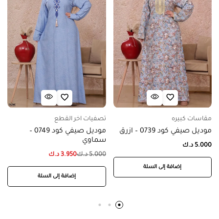
مقاسات كبيره
تصفيات اخر القطع
موديل صيفي كود 0739 – ازرق
موديل صيفي كود 0749 –
سماوي
5.000
د.ك
5.000
د.ك
3.950
د.ك
إضافة إلى السلة
إضافة إلى السلة