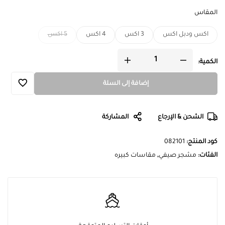
المقاس
اكس ودبل اكس
3 اكس
4 اكس
5 اكس
الكمية:
إضافة إلى السلة
الشحن & الإرجاع
المشاركة
كود المنتج:
082101
الفئات:
مشجر صيفي
,
مقاسات كبيره