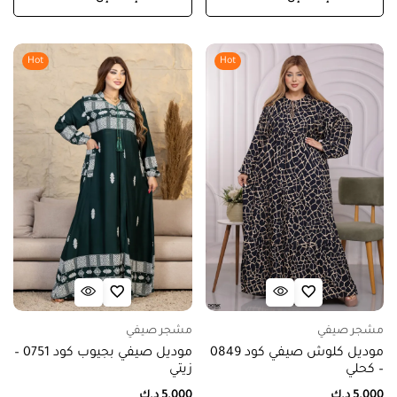
Hot
Hot
مشجر صيفي
مشجر صيفي
موديل كلوش صيفي كود 0849
موديل صيفي بجيوب كود 0751 –
– كحلي
زيتي
5.000
د.ك
5.000
د.ك