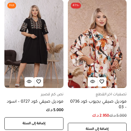
Hot
-41%
تصفيات اخر القطع
نص كم قصير
موديل صيفي بجيوب كود 0736
موديل صيفي كود 0727 – اسود
– 03
5.000
د.ك
5.000
د.ك
2.950
د.ك
إضافة إلى السلة
إضافة إلى السلة