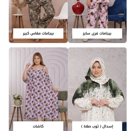
بيجامات فري سايز
بيجامات مقاس كبير
إسدال ( ثوب صلاة )
كاشات