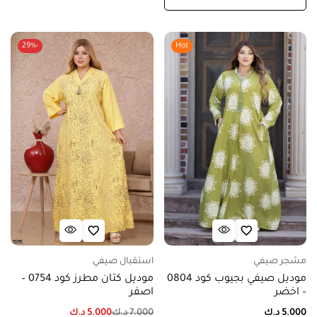
-29%
Hot
مشجر صيفي
استقبال صيفي
موديل صيفي بجيوب كود 0804
موديل كتان مطرز كود 0754 –
– اخضر
اصفر
5.000
د.ك
7.000
د.ك
5.000
د.ك