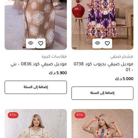
مشجر صيفي
مقاسات كبيره
موديل صيفي بجيوب كود 0738
موديل صيفي كود 0836 – بني
– 01
5.900
د.ك
5.000
د.ك
إضافة إلى السلة
إضافة إلى السلة
-41%
-41%