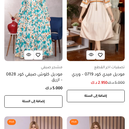
تصفيات اخر القطع
مشجر صيفي
موديل ميدي كود 0719 – وردي
موديل كلوش صيفي كود 0828
– ازرق
5.000
د.ك
2.950
د.ك
5.000
د.ك
إضافة إلى السلة
إضافة إلى السلة
Hot
Hot