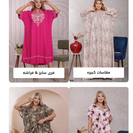
مقاسات كبيره
فري سايز & فراشه