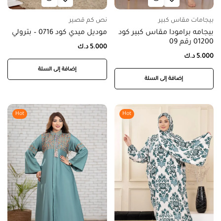
بيجامات مقاس كبير
نص كم قصير
بيجامه برامودا مقاس كبير كود
موديل ميدي كود 0716 – بترولي
01200 رقم 09
5.000
د.ك
5.000
د.ك
إضافة إلى السلة
إضافة إلى السلة
Hot
Hot