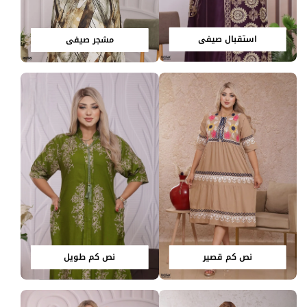
استقبال صيفي
مشجر صيفي
نص كم قصير
نص كم طويل