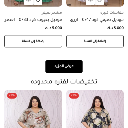
مقاسات كبيره
مشجر صيفي
موديل صيفي كود 0747 – ازرق
موديل بجيوب كود 0783 – اخضر
5.000
د.ك
5.000
د.ك
إضافة إلى السلة
إضافة إلى السلة
عرض المزيد
تخفيضات لفتره محدوده
-21%
-21%