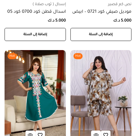
نص كم قصير
إسدال ( ثوب صلاة )
موديل صيفي كود 0721 – ابيض
اسدال قطن كود 0700 كود 05
5.000
د.ك
5.000
د.ك
إضافة إلى السلة
إضافة إلى السلة
Hot
Hot