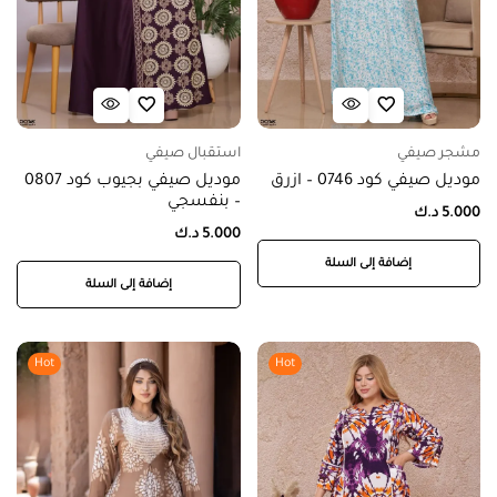
مشجر صيفي
استقبال صيفي
موديل صيفي كود 0746 – ازرق
موديل صيفي بجيوب كود 0807
– بنفسجي
5.000
د.ك
5.000
د.ك
إضافة إلى السلة
إضافة إلى السلة
Hot
Hot