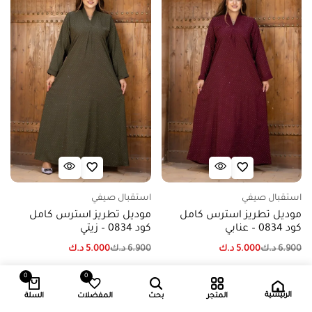
استقبال صيفي
استقبال صيفي
موديل تطريز استرس كامل
موديل تطريز استرس كامل
كود 0834 – عنابي
كود 0834 – زيتي
6.900
د.ك
5.000
د.ك
6.900
د.ك
5.000
د.ك
0
0
إضافة إلى السلة
إضافة إلى السلة
الرئيسية
المتجر
بحث
المفضلات
السلة