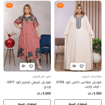
Hot
Hot
مقاسات كبيره
نص كم قصير
موديل مقاس خاص كود 0788
موديل صيفي قصير كود 0817 –
– اوف وايت
وردي
5.500
د.ك
5.000
د.ك
إضافة إلى السلة
إضافة إلى السلة