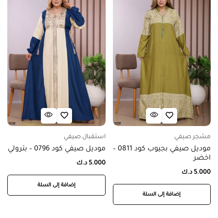
مشجر صيفي
استقبال صيفي
موديل صيفي بجيوب كود 0811 –
موديل صيفي كود 0796 – بترولي
اخضر
5.000
د.ك
5.000
د.ك
إضافة إلى السلة
إضافة إلى السلة