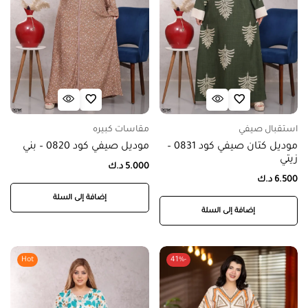
استقبال صيفي
مقاسات كبيره
موديل كتان صيفي كود 0831 –
موديل صيفي كود 0820 – بني
زيتي
5.000
د.ك
6.500
د.ك
إضافة إلى السلة
إضافة إلى السلة
Hot
-41%