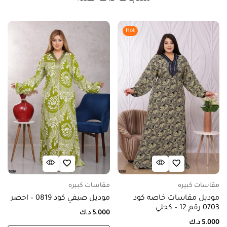
Hot
مقاسات كبيره
مقاسات كبيره
موديل مقاسات خاصه كود
موديل صيفي كود 0819 – اخضر
0703 رقم 12 – كحلي
5.000
د.ك
5.000
د.ك