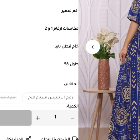
كم قصير
مقاسات ارقام 1 و 2
خام قطن بارد
طول 58
المقاس
رقم 1 _ تلبيس ميديام لارج
رقم 2 قياس عريض _ تلبيس اكس لـ 3 اكس لارج
الكمية:
الشحن & الإرجاع
المشاركة