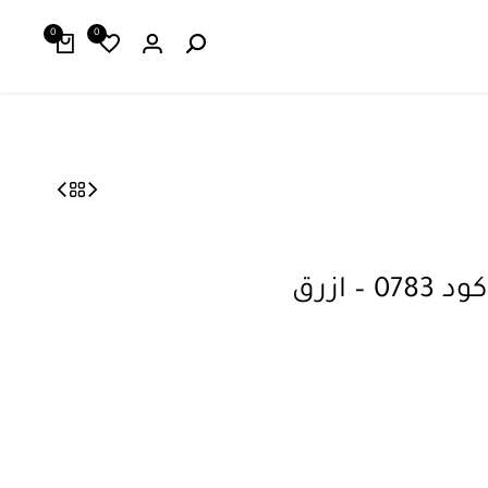
0
0
 ازرق