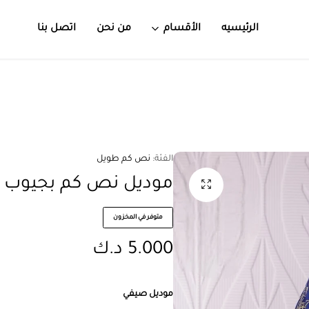
الرئيسيه
الأقسام
من نحن
اتصل بنا
الفئة:
نص كم طويل
موديل نص كم بجيوب كود 0783 –
متوفر في المخزون
5.000
د.ك
موديل صيفي