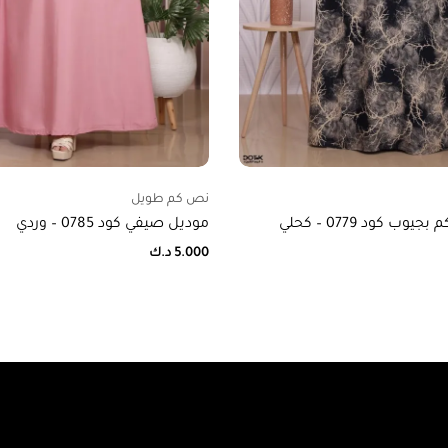
نص كم طويل
ب كود 0779 – كحلي
موديل صيفي كود 0785 – وردي
5.000
د.ك