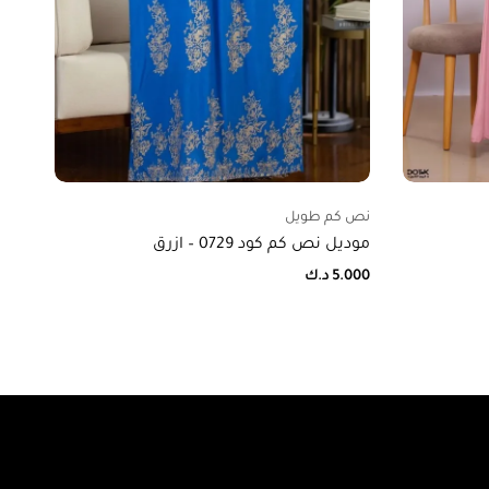
نص كم طويل
نص 
موديل نص كم كود 0729 – ازرق
موديل
5.000
د.ك
000